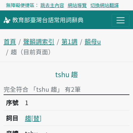
無障礙便捷區：
跳去主內容
網站導覽
切換網站翻譯
教育部
臺灣台語
常用詞
辭典
首頁
聲韻調索引
第1調
韻母u
趨（目前頁面）
tshu 趨
主內容區塊
完全符合 「tshu 趨」 有2筆
序號1趨
序號
1
詞目
趨
替