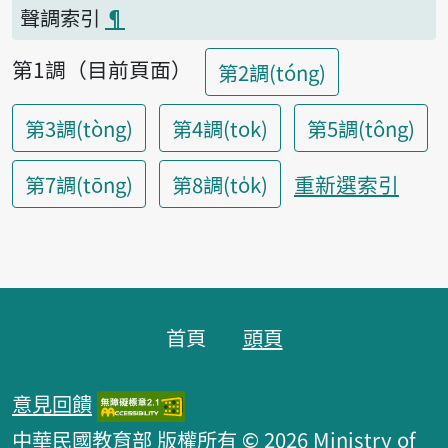
聲調索引
¶
第1調（目前頁面）
第2調(tóng)
第3調(tòng)
第4調(tok)
第5調(tông)
重新選索引
第7調(tōng)
第8調(to̍k)
頁腳區塊
首頁
頭頁
意見回饋
中華民國教育部 版權所有 © 2026 Ministry of