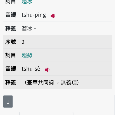
詞目
趨冰
音讀
tshu-ping
播放音讀tshu-ping
釋義
溜冰。
序號2趨勢
序號
2
詞目
趨勢
音讀
tshu-sè
播放音讀tshu-sè
釋義
（臺華共同詞 ，無義項）
第
頁
1