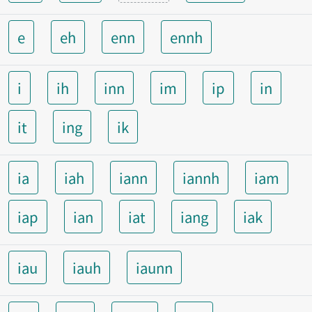
e
eh
enn
ennh
i
ih
inn
im
ip
in
it
ing
ik
ia
iah
iann
iannh
iam
iap
ian
iat
iang
iak
iau
iauh
iaunn