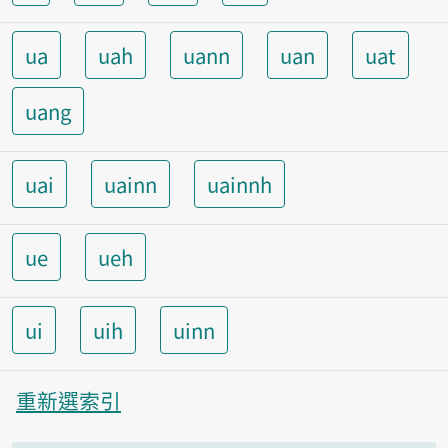
ua
uah
uann
uan
uat
uang
uai
uainn
uainnh
ue
ueh
ui
uih
uinn
重新選索引