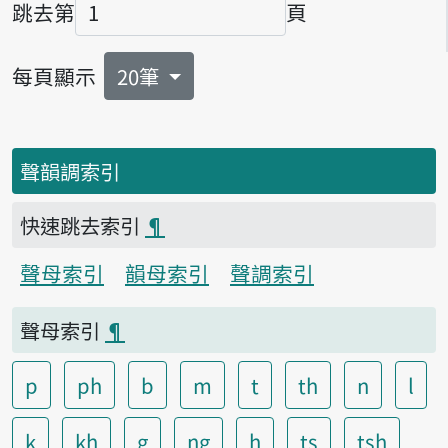
跳去第
頁
頁碼
每頁顯示
20筆
聲韻調索引
快速跳去索引
¶
聲母索引
韻母索引
聲調索引
聲母索引
¶
p
ph
b
m
t
th
n
l
k
kh
g
ng
h
ts
tsh