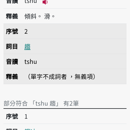
音讀
tshu
播放音讀tshu
釋義
傾斜。
滑。
序號2趨
序號
2
詞目
趨
音讀
tshu
釋義
（單字不成詞者 ，無義項）
部分符合 「tshu 趨」 有2筆
序號1趨冰
序號
1