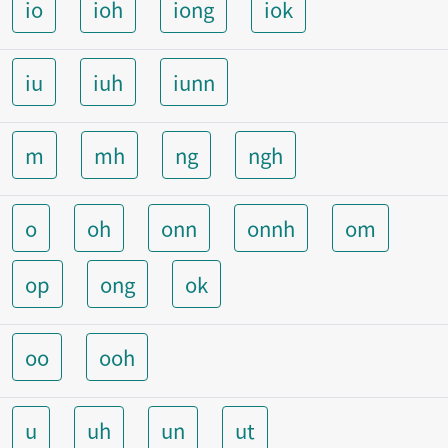
io
ioh
iong
iok
iu
iuh
iunn
m
mh
ng
ngh
o
oh
onn
onnh
om
op
ong
ok
oo
ooh
u
uh
un
ut