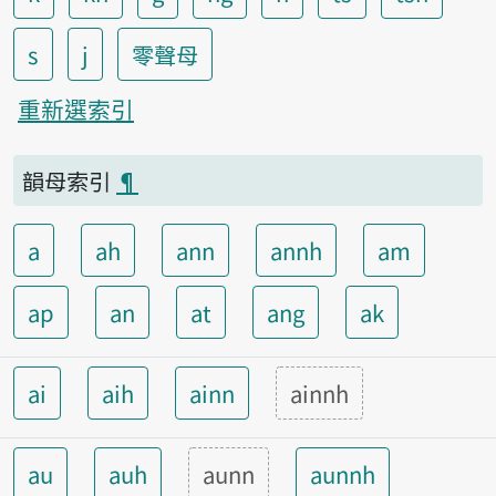
s
j
零聲母
重新選索引
韻母索引
¶
a
ah
ann
annh
am
ap
an
at
ang
ak
ai
aih
ainn
ainnh
au
auh
aunn
aunnh