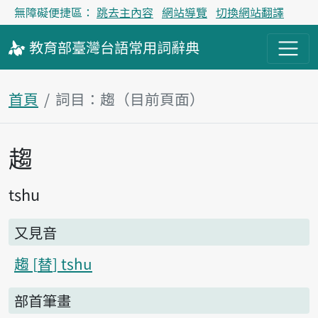
無障礙便捷區：
跳去主內容
網站導覽
切換網站翻譯
教育部
臺灣台語
常用詞
辭典
首頁
詞目：趨（目前頁面）
趨
主內容區塊
tshu
又見音
趨
替
tshu
部首筆畫