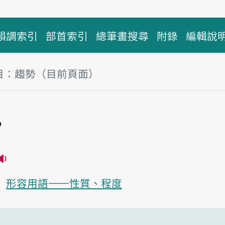
韻調索引
部首索引
總筆畫搜尋
附錄
編輯說
目：趨勢（目前頁面）
塊
勢
播放主音讀tshu-sè
形容用語——性質、程度