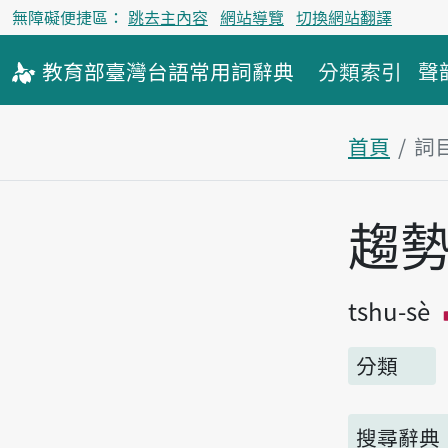
無障礙便捷區：
跳去主內容
網站導覽
切換網站翻譯
教育部
臺灣台語
常用詞
辭典
分類索引
聲
首頁
詞
主內容區
趨
tshu-sè
分類
搜尋辭典