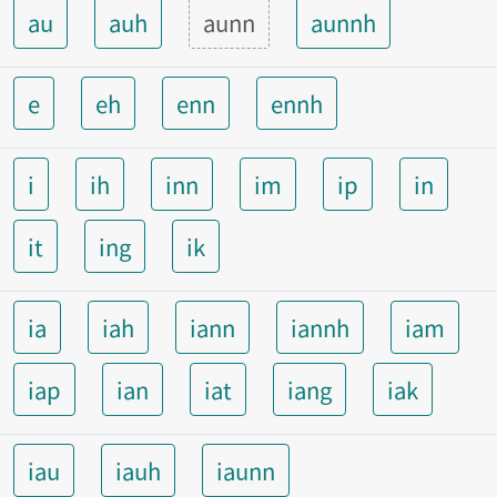
au
auh
aunn
aunnh
e
eh
enn
ennh
i
ih
inn
im
ip
in
it
ing
ik
ia
iah
iann
iannh
iam
iap
ian
iat
iang
iak
iau
iauh
iaunn