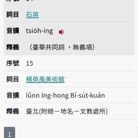
詞目
石英
音讀
tsio̍h-ing
播放音讀tsio̍h-ing
釋義
（臺華共同詞 ，無義項）
序號15楊英風美術館
序號
15
詞目
楊英風美術館
音讀
Iûnn Ing-hong Bí-su̍t-kuán
釋義
臺北(附錄－地名－文教處所)
第
頁
1