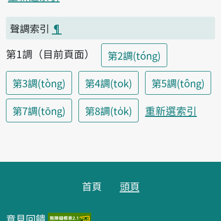
聲調索引
¶
第1調（目前頁面）
第2調(tóng)
第3調(tòng)
第4調(tok)
第5調(tông)
重新選索引
第7調(tōng)
第8調(to̍k)
頁腳區塊
首頁
頭頁
意見回饋