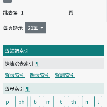
跳去第
頁
頁碼
每頁顯示
20筆
聲韻調索引
快速跳去索引
¶
聲母索引
韻母索引
聲調索引
聲母索引
¶
p
ph
b
m
t
th
n
l