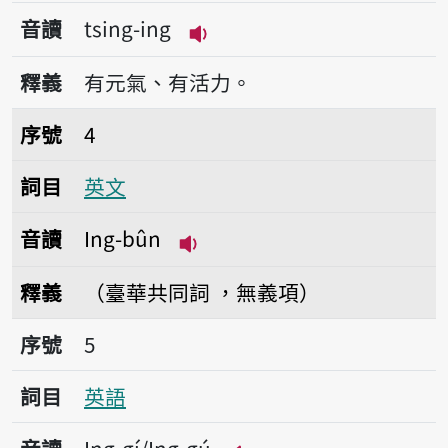
音讀
tsing-ing
播放音讀tsing-ing
釋義
有元氣、有活力。
序號4英文
序號
4
詞目
英文
音讀
Ing-bûn
播放音讀Ing-bûn
釋義
（臺華共同詞 ，無義項）
序號5英語
序號
5
詞目
英語