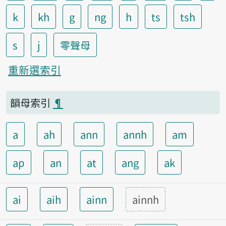
k
kh
g
ng
h
ts
tsh
s
j
零聲母
重新選索引
韻母索引
¶
a
ah
ann
annh
am
ap
an
at
ang
ak
ai
aih
ainn
ainnh