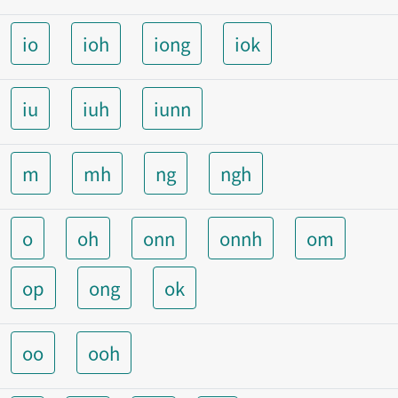
io
ioh
iong
iok
iu
iuh
iunn
m
mh
ng
ngh
o
oh
onn
onnh
om
op
ong
ok
oo
ooh