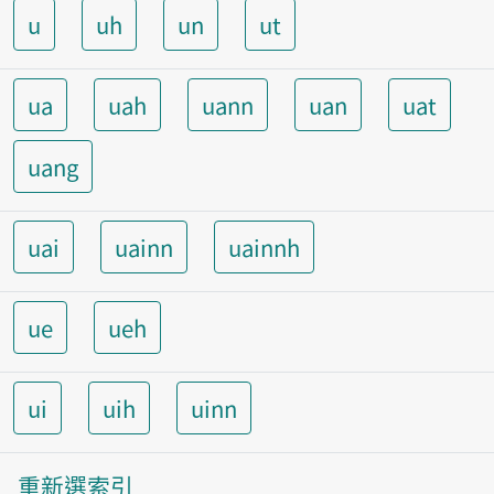
u
uh
un
ut
ua
uah
uann
uan
uat
uang
uai
uainn
uainnh
ue
ueh
ui
uih
uinn
重新選索引