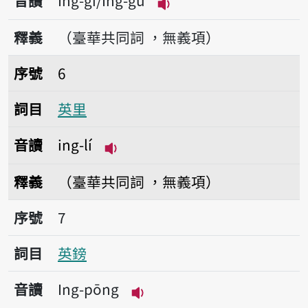
音讀
Ing-gí/Ing-gú
播放音讀Ing-gí/Ing-gú
釋義
（臺華共同詞 ，無義項）
序號6英里
序號
6
詞目
英里
音讀
ing-lí
播放音讀ing-lí
釋義
（臺華共同詞 ，無義項）
序號7英鎊
序號
7
詞目
英鎊
音讀
Ing-pōng