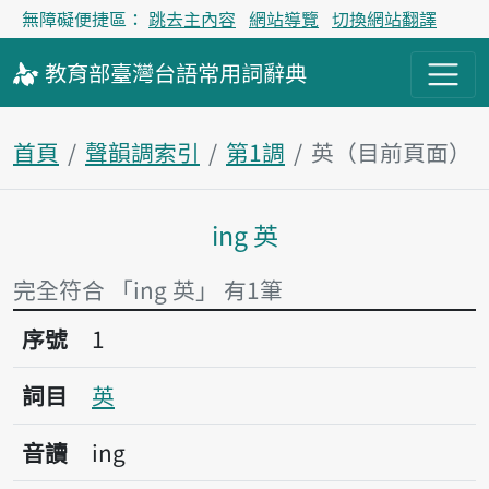
無障礙便捷區：
跳去主內容
網站導覽
切換網站翻譯
教育部
臺灣台語
常用詞
辭典
首頁
聲韻調索引
第1調
英（目前頁面）
ing 英
主內容區塊
完全符合 「ing 英」 有1筆
序號1英
序號
1
詞目
英
音讀
ing