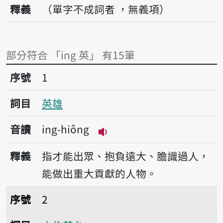
釋義
（單字不成詞者 ，無義項）
部分符合 「ing 英」 有15筆
序號1英雄
序號
1
詞目
英雄
音讀
ing-hiông
播放音讀ing-hiông
釋義
指才能出眾、抱負遠大、膽識過人，
能做出重大貢獻的人物。
序號2山伯英台
序號
2