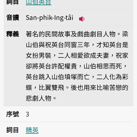
詞目
山伯英台
音讀
San-phik-Ing-tâi
播放音讀San-phik-In
釋義
著名的民間故事及戲曲劇目人物。梁
山伯與祝英台同窗三年，才知英台是
女扮男裝，二人相愛欲成夫妻，祝家
卻將英台許配權貴，山伯相思而死，
英台跳入山伯墳塚而亡，二人化為彩
蝶，比翼雙飛。後也用來比喻苦戀的
悲劇人物。
序號3精英
序號
3
詞目
精英