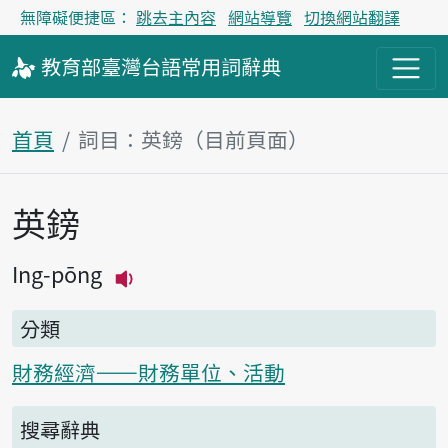
無障礙便捷區：
跳去主內容
網站導覽
切換網站翻譯
教育部
臺灣台語
常用詞
辭典
首頁
詞目：英鎊（目前頁面）
英鎊
主內容區塊
Ing-pōng
播放主音讀Ing-pōng
分類
財務經濟——財務單位、活動
搜尋辭典