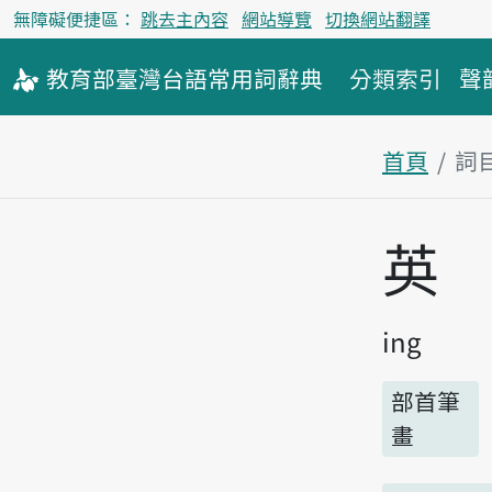
無障礙便捷區：
跳去主內容
網站導覽
切換網站翻譯
教育部
臺灣台語
常用詞
辭典
分類索引
聲
首頁
詞
主內容區
英
ing
部首筆
畫