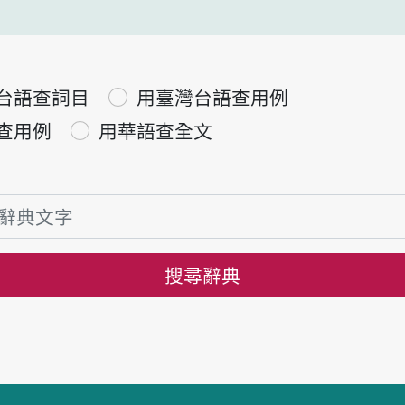
台語查詞目
用臺灣台語查用例
查用例
用華語查全文
搜尋辭典