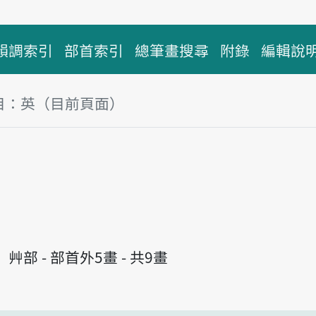
韻調索引
部首索引
總筆畫搜尋
附錄
編輯說
目：英（目前頁面）
塊
艸部 - 部首外5畫 - 共9畫