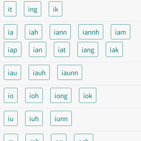
it
ing
ik
ia
iah
iann
iannh
iam
iap
ian
iat
iang
iak
iau
iauh
iaunn
io
ioh
iong
iok
iu
iuh
iunn