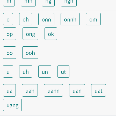
m
mh
ng
ngh
o
oh
onn
onnh
om
op
ong
ok
oo
ooh
u
uh
un
ut
ua
uah
uann
uan
uat
uang