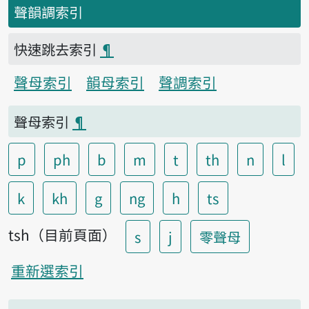
聲韻調索引
快速跳去索引
¶
聲母索引
韻母索引
聲調索引
聲母索引
¶
p
ph
b
m
t
th
n
l
k
kh
g
ng
h
ts
tsh（目前頁面）
s
j
零聲母
重新選索引