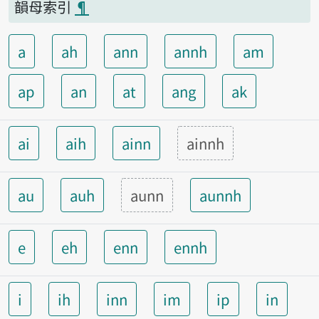
韻母索引
¶
a
ah
ann
annh
am
ap
an
at
ang
ak
ai
aih
ainn
ainnh
au
auh
aunn
aunnh
e
eh
enn
ennh
i
ih
inn
im
ip
in