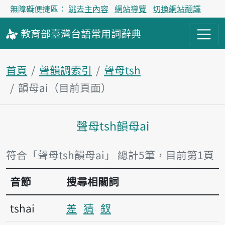
無障礙便捷區：
跳去主內容
網站導覽
切換網站翻譯
教育部
臺灣台語
常用詞
辭典
首頁
聲韻調索引
聲母tsh
韻母ai（目前頁面）
聲母tsh韻母ai
主內容區塊
符合「聲母tsh韻母ai」 總計5筆，目前第1頁
音節
搜尋相關詞
tshai
差
猜
釵