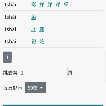
tshái
彩
採
綵
踩
采
tshài
菜
tshâi
才
裁
tshāi
祀
𫞼
第
頁
1
跳去第
頁
頁碼
每頁顯示
50筆