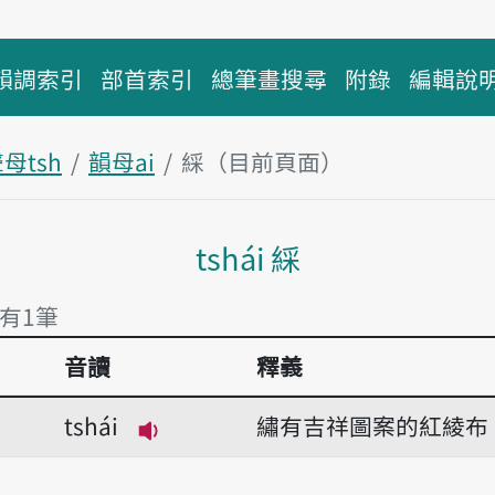
韻調索引
部首索引
總筆畫搜尋
附錄
編輯說
母tsh
韻母ai
綵（目前頁面）
主內容區塊
tshái 綵
 有1筆
音讀
釋義
 有1筆
tshái
繡有吉祥圖案的紅綾布
播放音讀tshái