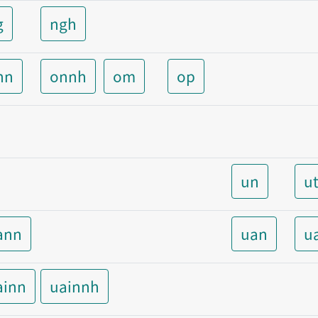
g
ngh
nn
onnh
om
op
un
u
ann
uan
u
ainn
uainnh