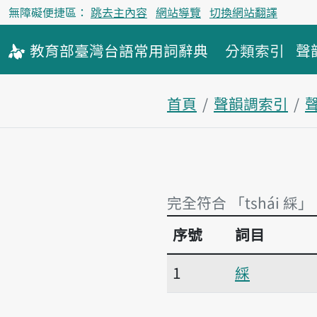
無障礙便捷區：
跳去主內容
網站導覽
切換網站翻譯
教育部
臺灣台語
常用詞
辭典
分類索引
聲
首頁
聲韻調索引
聲
完全符合 「tshái 綵」
序號
詞目
完全符合 「tshái 綵」
1
綵