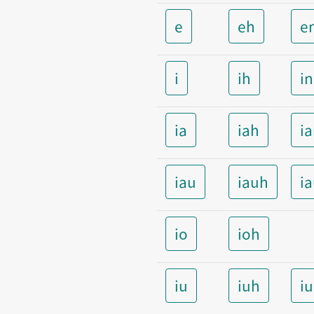
e
eh
e
i
ih
i
ia
iah
i
iau
iauh
i
io
ioh
iu
iuh
i