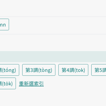
inn
(tóng)
第3調(tòng)
第4調(tok)
第5調
to̍k)
重新選索引