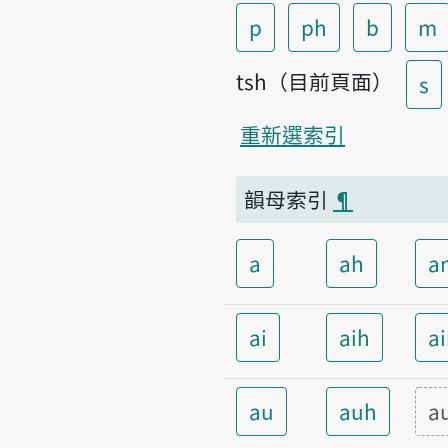
p
ph
b
m
tsh（目前頁面）
s
重新選索引
韻母索引
¶
a
ah
a
ai
aih
a
au
auh
a