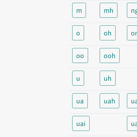
m
mh
n
o
oh
o
oo
ooh
u
uh
ua
uah
u
uai
u