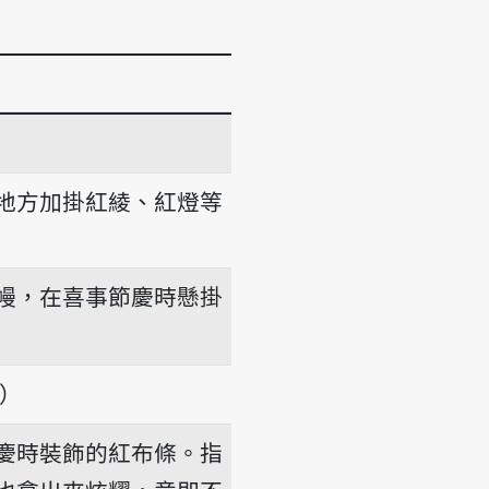
地方加掛紅綾、紅燈等
幔，在喜事節慶時懸掛
項）
慶時裝飾的紅布條。指