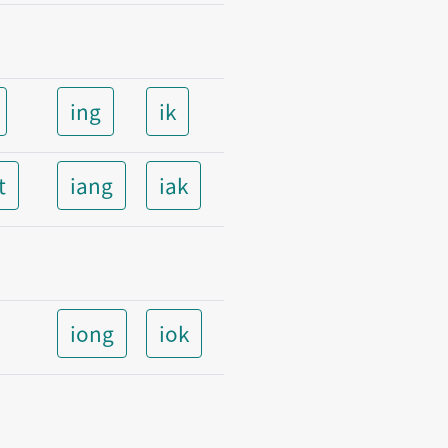
ing
ik
t
iang
iak
iong
iok