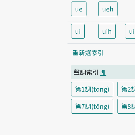
ue
ueh
ui
uih
u
重新選索引
聲調索引
¶
第1調(tong)
第2調
第7調(tōng)
第8調(