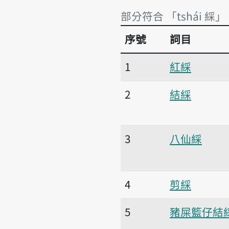
部分符合 「tshái 綵」
序號
詞目
部分符合 「tshái 綵」
1
紅綵
2
結綵
3
八仙綵
4
剪綵
5
豬屎籃仔結