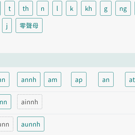
t
th
n
l
k
kh
g
ng
j
零聲母
nn
annh
am
ap
an
a
inn
ainnh
unn
aunnh