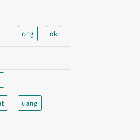
ong
ok
t
at
uang