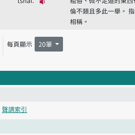
tshái.
粗俗、微不足道的東西
播放音讀Ti-sái nâ-á kat-tshái.
倫不類且多此一舉。
指
相稱。
每頁顯示
20筆
聲調索引