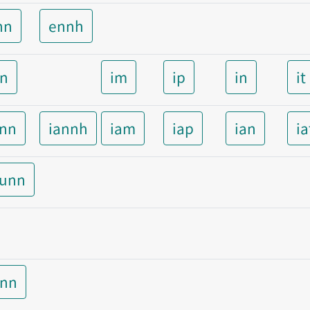
nn
ennh
nn
im
ip
in
it
ann
iannh
iam
iap
ian
ia
aunn
unn