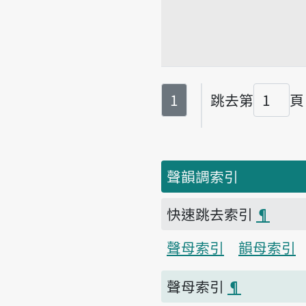
第
頁
1
跳去第
頁
頁碼
聲韻調索引
快速跳去索引
¶
聲母索引
韻母索引
聲母索引
¶