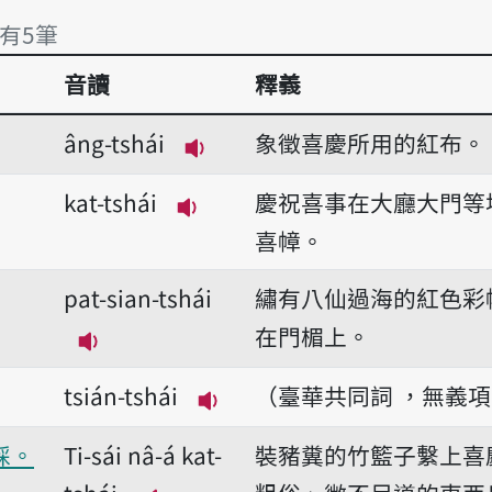
 有5筆
音讀
釋義
 有5筆
âng-tshái
象徵喜慶所用的紅布。
播放音讀âng-tshái
kat-tshái
慶祝喜事在大廳大門等
播放音讀kat-tshái
喜幛。
pat-sian-tshái
繡有八仙過海的紅色彩
在門楣上。
播放音讀pat-sian-tshái
tsián-tshái
（臺華共同詞 ，無義
播放音讀tsián-tshái
綵。
Ti-sái nâ-á kat-
裝豬糞的竹籃子繫上喜