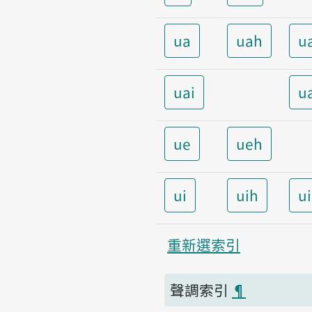
ua
uah
u
uai
u
ue
ueh
ui
uih
u
重新選索引
聲調索引
¶