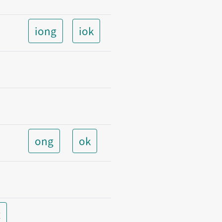
iong
iok
ong
ok
t