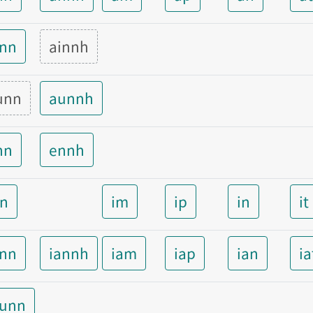
inn
ainnh
unn
aunnh
nn
ennh
nn
im
ip
in
it
ann
iannh
iam
iap
ian
ia
aunn