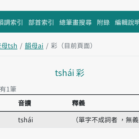
韻調索引
部首索引
總筆畫搜尋
附錄
編輯說
母tsh
韻母ai
彩（目前頁面）
主內容區塊
tshái 彩
 有1筆
音讀
釋義
 有1筆
tshái
（單字不成詞者 ，無