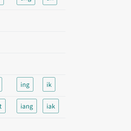
ing
ik
t
iang
iak