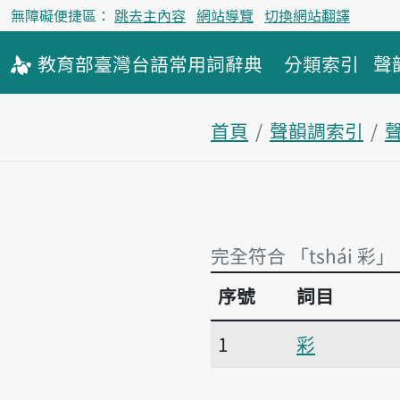
無障礙便捷區：
跳去主內容
網站導覽
切換網站翻譯
教育部
臺灣台語
常用詞
辭典
分類索引
聲
首頁
聲韻調索引
聲
完全符合 「tshái 彩」
序號
詞目
完全符合 「tshái 彩」
1
彩