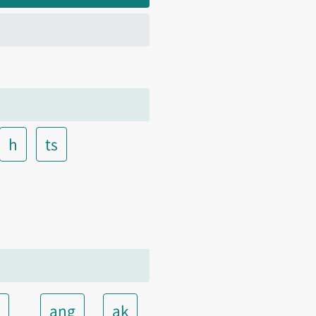
h
ts
t
ang
ak