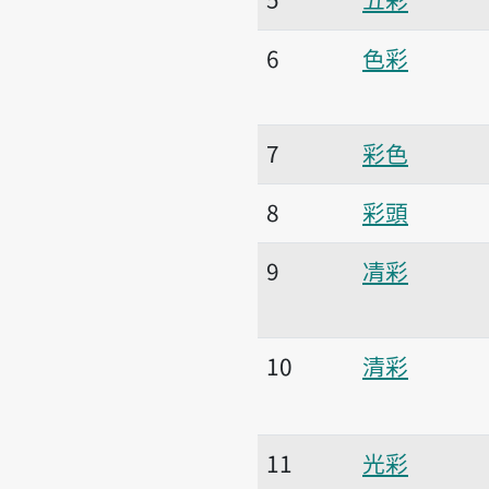
6
色彩
7
彩色
8
彩頭
9
凊彩
10
清彩
11
光彩