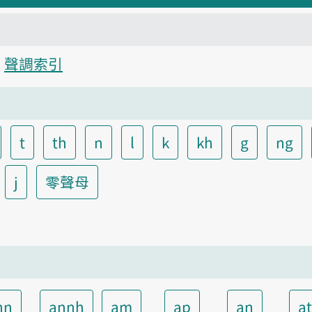
聲調索引
t
th
n
l
k
kh
g
ng
j
零聲母
nn
annh
am
ap
an
a