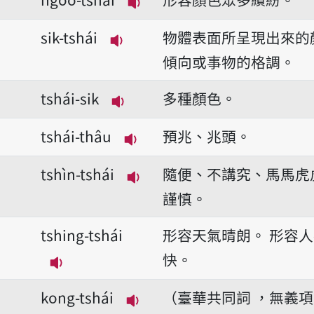
播放音讀ngóo-tshái
sik-tshái
物體表面所呈現出來的
播放音讀sik-tshái
傾向或事物的格調。
tshái-sik
多種顏色。
播放音讀tshái-sik
tshái-thâu
預兆、兆頭。
播放音讀tshái-thâu
tshìn-tshái
隨便、不講究、馬馬虎
播放音讀tshìn-tshái
謹慎。
tshing-tshái
形容天氣晴朗。
形容人
快。
播放音讀tshing-tshái
kong-tshái
（臺華共同詞 ，無義