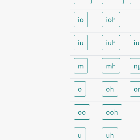
io
ioh
iu
iuh
i
m
mh
n
o
oh
o
oo
ooh
u
uh