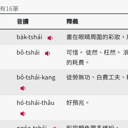
 有16筆
音讀
釋義
 有16筆
ba̍k-tshái
畫在眼睛周圍的彩妝，
播放音讀ba̍k-tshái
bô-tshái
可惜。
徒然、枉然。
播放音讀bô-tshái
的耗費。
bô-tshái-kang
徒勞無功、白費工夫、
播放音讀bô-tshái-kang
hó-tshái-thâu
好預兆。
播放音讀hó-tshái-thâu
ngóo-tshái
形容顏色眾多繽紛。