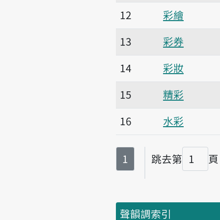
12
彩繪
13
彩券
14
彩妝
15
精彩
16
水彩
第
頁
1
跳去第
頁
頁碼
聲韻調索引