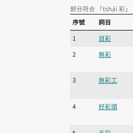
部分符合 「tshái 彩」
序號
詞目
部分符合 「tshái 彩」
1
目彩
2
無彩
3
無彩工
4
好彩頭
5
五彩