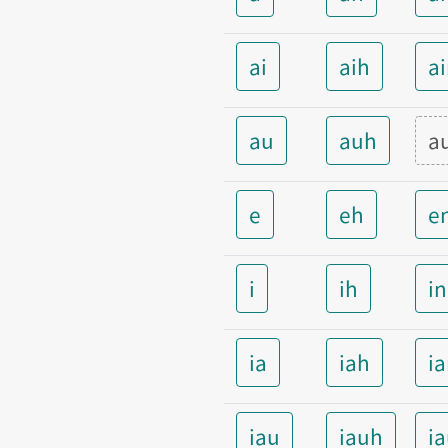
ai
aih
a
au
auh
a
e
eh
e
i
ih
i
ia
iah
i
iau
iauh
i