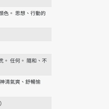
顏色。
思想、行動的
虎。
任何。
隨和、不
神清氣爽、舒暢愉
項）