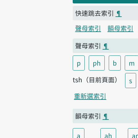
快速跳去索引
¶
聲母索引
韻母索引
聲母索引
¶
p
ph
b
m
tsh（目前頁面）
s
重新選索引
韻母索引
¶
a
ah
a