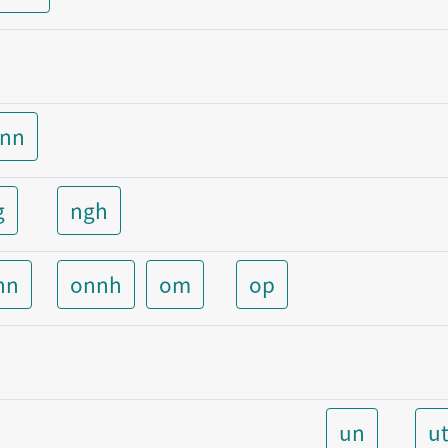
unn
g
ngh
nn
onnh
om
op
un
u