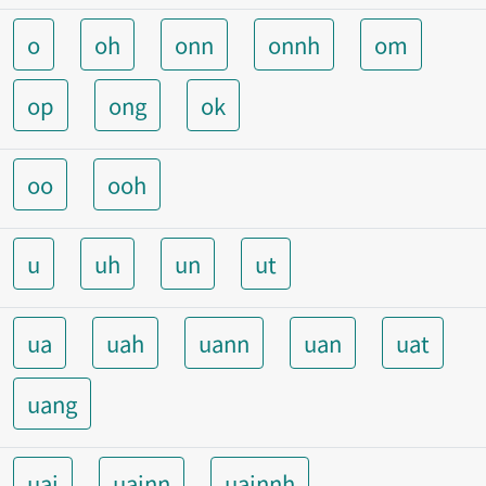
o
oh
onn
onnh
om
op
ong
ok
oo
ooh
u
uh
un
ut
ua
uah
uann
uan
uat
uang
uai
uainn
uainnh