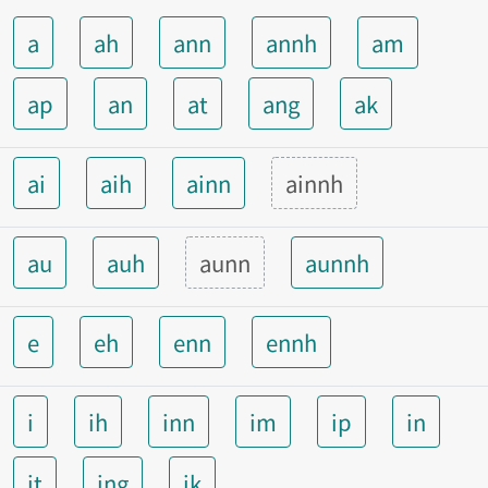
a
ah
ann
annh
am
ap
an
at
ang
ak
ai
aih
ainn
ainnh
au
auh
aunn
aunnh
e
eh
enn
ennh
i
ih
inn
im
ip
in
it
ing
ik