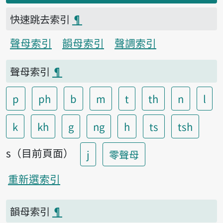
快速跳去索引
¶
聲母索引
韻母索引
聲調索引
聲母索引
¶
p
ph
b
m
t
th
n
l
k
kh
g
ng
h
ts
tsh
s（目前頁面）
j
零聲母
重新選索引
韻母索引
¶