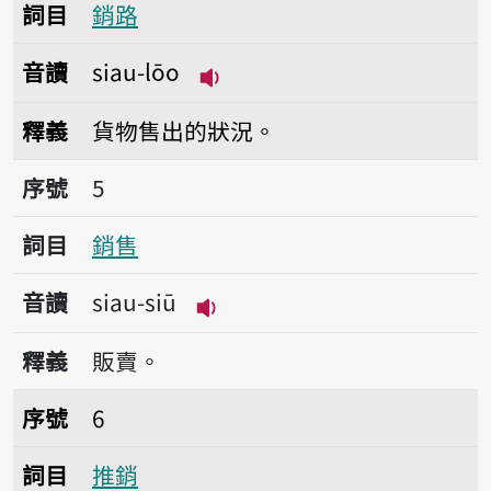
詞目
銷路
音讀
siau-lōo
播放音讀siau-lōo
釋義
貨物售出的狀況。
序號5銷售
序號
5
詞目
銷售
音讀
siau-siū
播放音讀siau-siū
釋義
販賣。
序號6推銷
序號
6
詞目
推銷