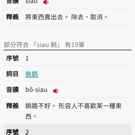
音讀
siau
播放音讀siau
釋義
將東西賣出去。
除去、取消。
部分符合 「siau 銷」 有19筆
序號1無銷
序號
1
詞目
無銷
音讀
bô-siau
播放音讀bô-siau
釋義
銷路不好。
形容人不喜歡某一種東
西。
序號2開銷
序號
2