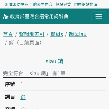
無障礙便捷區：
跳去主內容
網站導覽
切換網站翻譯
教育部
臺灣台語
常用詞
辭典
首頁
聲韻調索引
聲母s
韻母iau
銷（目前頁面）
siau 銷
主內容區塊
完全符合 「siau 銷」 有1筆
序號1銷
序號
1
詞目
銷