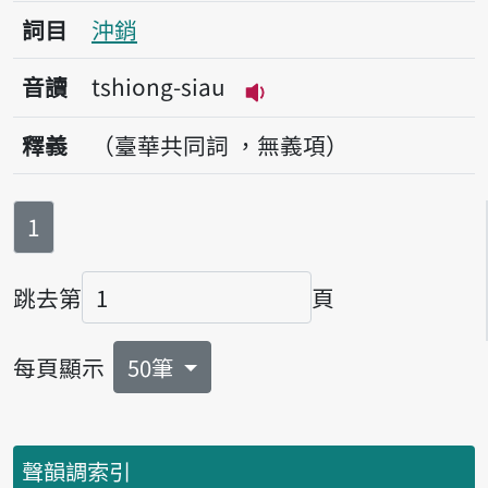
詞目
沖銷
音讀
tshiong-siau
播放音讀tshiong-siau
釋義
（臺華共同詞 ，無義項）
第
頁
1
跳去第
頁
頁碼
每頁顯示
50筆
聲韻調索引