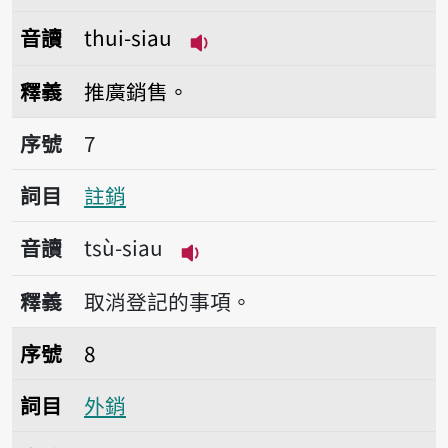
音讀
thui-siau
播放音讀thui-siau
釋義
推廣銷售。
序號7註銷
序號
7
詞目
註銷
音讀
tsù-siau
播放音讀tsù-siau
釋義
取消登記的事項。
序號8外銷
序號
8
詞目
外銷