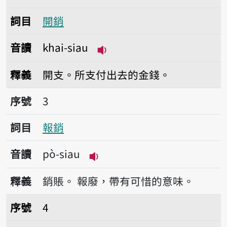
詞目
開銷
音讀
khai-siau
播放音讀khai-siau
釋義
開支。所支付出去的金錢。
序號3報銷
序號
3
詞目
報銷
音讀
pò-siau
播放音讀pò-siau
釋義
銷賬。
報廢，帶有可惜的意味。
序號4銷路
序號
4