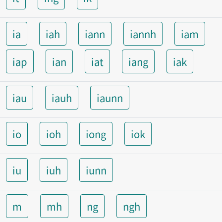
ia
iah
iann
iannh
iam
iap
ian
iat
iang
iak
iau
iauh
iaunn
io
ioh
iong
iok
iu
iuh
iunn
m
mh
ng
ngh