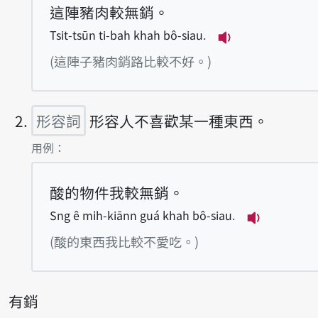
這陣豬肉較無銷。
Tsit-tsūn ti-bah khah bô-siau.
播放例句Tsit-tsū
(這陣子豬肉銷路比較不好。)
形容詞
形容人不喜歡某一種東西。
第2項釋義的
用例：
酸的物件我較無銷。
Sng ê mi̍h-kiānn guá khah bô-siau.
播放例句Sng 
(酸的東西我比較不愛吃。)
有銷