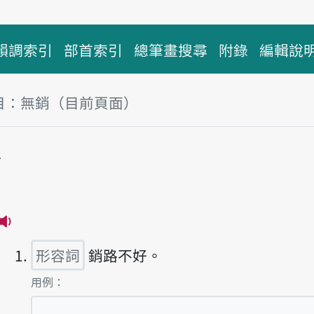
韻調索引
部首索引
總筆畫搜尋
附錄
編輯說
目：無銷（目前頁面）
塊
銷
播放主音讀bô-siau
形容詞
銷路不好。
第1項釋義的
用例：