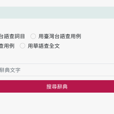
台語查詞目
用臺灣台語查用例
查用例
用華語查全文
搜尋辭典