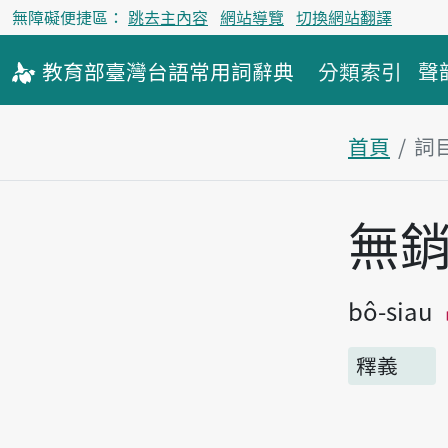
無障礙便捷區：
跳去主內容
網站導覽
切換網站翻譯
教育部
臺灣台語
常用詞
辭典
分類索引
聲
首頁
詞
主內容區
無
bô-siau
釋義