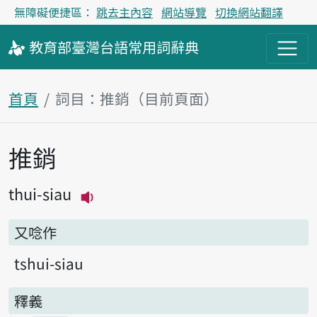
無障礙便捷區：
跳去主內容
網站導覽
切換網站翻譯
教育部
臺灣台語
常用詞
辭典
首頁
詞目：推銷（目前頁面）
推銷
主內容區塊
thui-siau
播放主音讀thui-siau
又唸作
tshui-siau
釋義