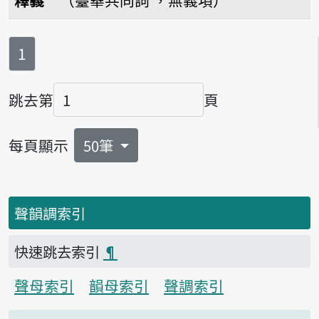
釋義
（臺華共同詞 ，無義項）
第
頁
1
跳去第
頁
頁碼
每頁顯示
50筆
聲韻調索引
快速跳去索引
¶
聲母索引
韻母索引
聲調索引