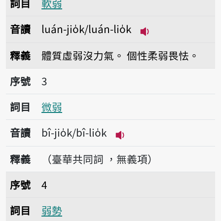
詞目
軟弱
音讀
luán-jio̍k/luán-lio̍k
播放音讀luán-jio̍k/
釋義
體質虛弱沒力氣。
個性柔弱畏怯。
序號3微弱
序號
3
詞目
微弱
音讀
bî-jio̍k/bî-lio̍k
播放音讀bî-jio̍k/bî-lio̍
釋義
（臺華共同詞 ，無義項）
序號4弱勢
序號
4
詞目
弱勢