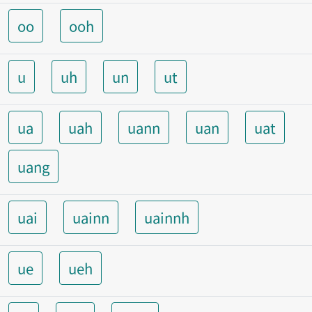
oo
ooh
u
uh
un
ut
ua
uah
uann
uan
uat
uang
uai
uainn
uainnh
ue
ueh