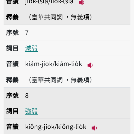
音讀
jio̍k-tsiá/lio̍k-tsiá
播放音讀jio̍k-tsiá/lio
釋義
（臺華共同詞 ，無義項）
序號7減弱
序號
7
詞目
減弱
音讀
kiám-jio̍k/kiám-lio̍k
播放音讀kiám-jio̍
釋義
（臺華共同詞 ，無義項）
序號8強弱
序號
8
詞目
強弱
音讀
kiông-jio̍k/kiông-lio̍k