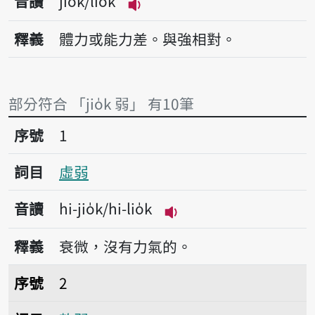
音讀
jio̍k/lio̍k
播放音讀jio̍k/lio̍k
釋義
體力或能力差。與強相對。
部分符合 「jio̍k 弱」 有10筆
序號1虛弱
序號
1
詞目
虛弱
音讀
hi-jio̍k/hi-lio̍k
播放音讀hi-jio̍k/hi-lio̍
釋義
衰微，沒有力氣的。
序號2軟弱
序號
2