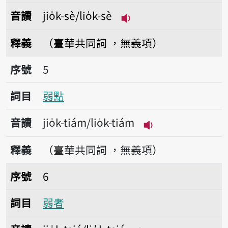
音讀
jio̍k-sè/lio̍k-sè
播放音讀jio̍k-sè/lio̍k-
釋義
（臺華共同詞 ，無義項）
序號5弱點
序號
5
詞目
弱點
音讀
jio̍k-tiám/lio̍k-tiám
播放音讀jio̍k-tiám/
釋義
（臺華共同詞 ，無義項）
序號6弱者
序號
6
詞目
弱者