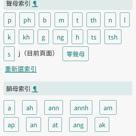
聲母索引
¶
p
ph
b
m
t
th
n
l
k
kh
g
ng
h
ts
tsh
j（目前頁面）
s
零聲母
重新選索引
韻母索引
¶
a
ah
ann
annh
am
ap
an
at
ang
ak