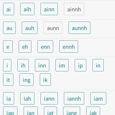
ai
aih
ainn
ainnh
au
auh
aunn
aunnh
e
eh
enn
ennh
i
ih
inn
im
ip
in
it
ing
ik
ia
iah
iann
iannh
iam
iap
ian
iat
iang
iak