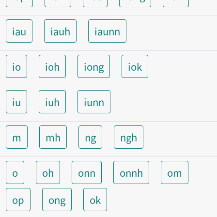
iau
iauh
iaunn
io
ioh
iong
iok
iu
iuh
iunn
m
mh
ng
ngh
o
oh
onn
onnh
om
op
ong
ok