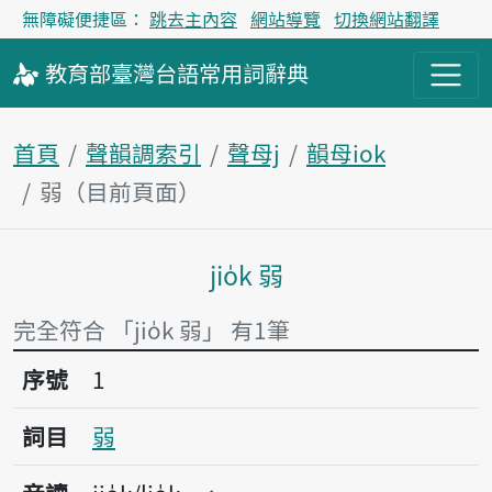
無障礙便捷區：
跳去主內容
網站導覽
切換網站翻譯
教育部
臺灣台語
常用詞
辭典
首頁
聲韻調索引
聲母j
韻母iok
弱（目前頁面）
jio̍k 弱
主內容區塊
完全符合 「jio̍k 弱」 有1筆
序號1弱
序號
1
詞目
弱