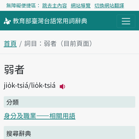
無障礙便捷區：
跳去主內容
網站導覽
切換網站翻譯
教育部
臺灣台語
常用詞
辭典
首頁
詞目：弱者（目前頁面）
弱者
主內容區塊
jio̍k-tsiá
lio̍k-tsiá
播放主音讀jio̍k-tsiá
分類
身分及職業——相關用語
搜尋辭典