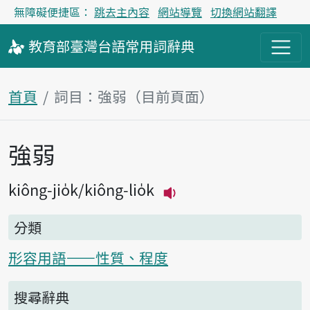
無障礙便捷區：
跳去主內容
網站導覽
切換網站翻譯
教育部
臺灣台語
常用詞
辭典
首頁
詞目：強弱（目前頁面）
強弱
主內容區塊
kiông-jio̍k
kiông-lio̍k
播放主音讀kiông-jio̍
分類
形容用語——性質、程度
搜尋辭典