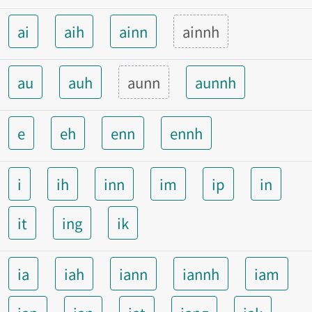
ai
aih
ainn
ainnh
au
auh
aunn
aunnh
e
eh
enn
ennh
i
ih
inn
im
ip
in
it
ing
ik
ia
iah
iann
iannh
iam