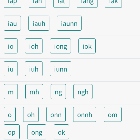
iap
ian
iat
iang
iak
iau
iauh
iaunn
io
ioh
iong
iok
iu
iuh
iunn
m
mh
ng
ngh
o
oh
onn
onnh
om
op
ong
ok