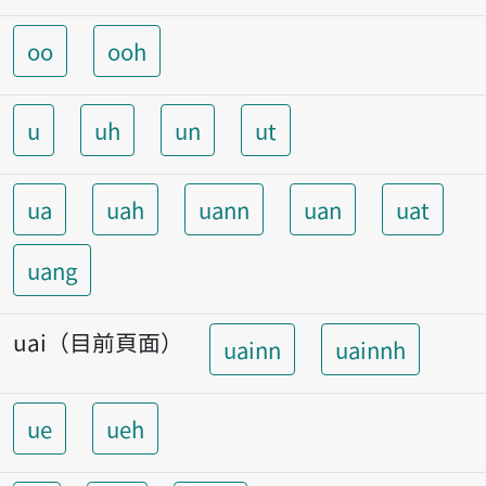
oo
ooh
u
uh
un
ut
ua
uah
uann
uan
uat
uang
uai（目前頁面）
uainn
uainnh
ue
ueh