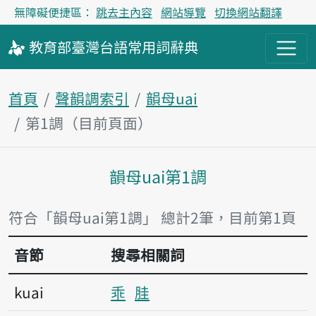
無障礙便捷區：
跳去主內容
網站導覽
切換網站翻譯
教育部
臺灣台語
常用詞
辭典
首頁
聲韻調索引
韻母uai
第1調（目前頁面）
韻母uai第1調
主內容區塊
符合「韻母uai第1調」 總計2筆，目前第1頁
音節
搜尋相關詞
kuai
乖
胿