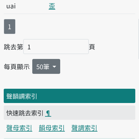
uai
歪
第
頁
1
跳去第
頁
頁碼
每頁顯示
50筆
聲韻調索引
快速跳去索引
¶
聲母索引
韻母索引
聲調索引