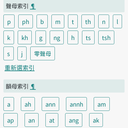
聲母索引
¶
p
ph
b
m
t
th
n
l
k
kh
g
ng
h
ts
tsh
s
j
零聲母
重新選索引
韻母索引
¶
a
ah
ann
annh
am
ap
an
at
ang
ak