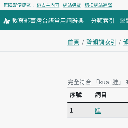
無障礙便捷區：
跳去主內容
網站導覽
切換網站翻譯
教育部
臺灣台語
常用詞
辭典
分類索引
聲
首頁
聲韻調索引
韻
完全符合 「kuai 胿」
序號
詞目
完全符合 「kuai 胿」 
1
胿