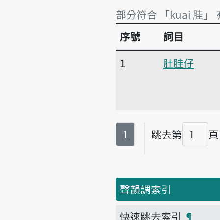
部分符合 「kuai 胿」
序號
詞目
部分符合 「kuai 胿」 
1
肚胿仔
第
頁
1
跳去第
頁
頁碼
聲韻調索引
快速跳去索引
¶