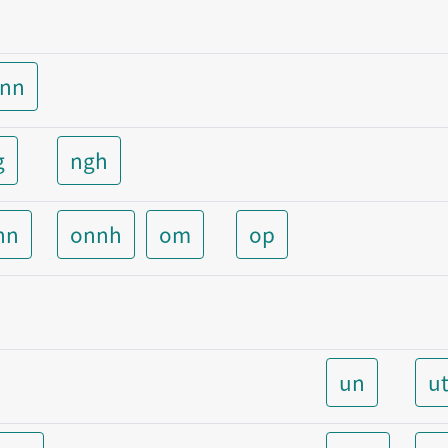
unn
g
ngh
nn
onnh
om
op
un
u