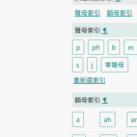
聲母索引
韻母索引
聲母索引
¶
p
ph
b
m
s
j
零聲母
重新選索引
韻母索引
¶
a
ah
a