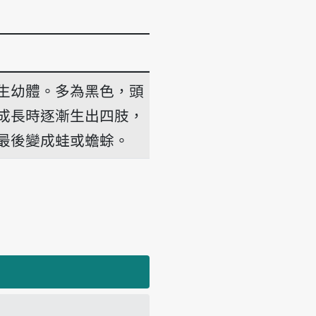
生幼體。多為黑色，頭
成長時逐漸生出四肢，
最後變成蛙或蟾蜍。