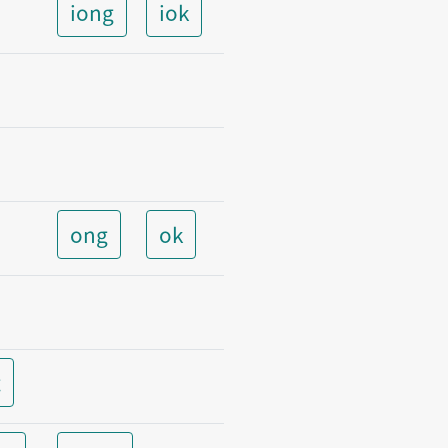
iong
iok
ong
ok
t