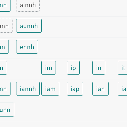
inn
ainnh
unn
aunnh
nn
ennh
nn
im
ip
in
it
ann
iannh
iam
iap
ian
ia
aunn