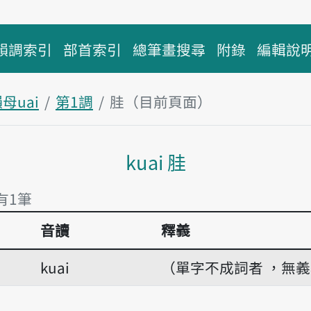
韻調索引
部首索引
總筆畫搜尋
附錄
編輯說
母uai
第1調
胿（目前頁面）
主內容區塊
kuai 胿
 有1筆
音讀
釋義
有1筆
kuai
（單字不成詞者 ，無