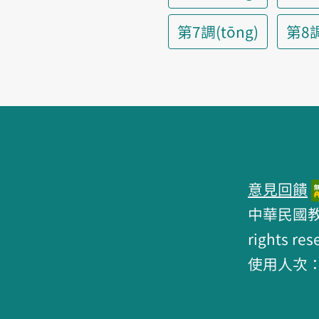
第7調(tōng)
第8調(
頁腳區塊
意見回饋
中華民國教育部 
rights res
使用人次：6