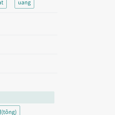
at
uang
(tông)