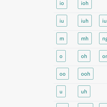
io
ioh
iu
iuh
i
m
mh
n
o
oh
o
oo
ooh
u
uh