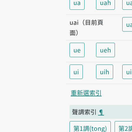
ua
uah
u
uai（目前頁
u
面）
ue
ueh
ui
uih
u
重新選索引
聲調索引
¶
第1調(tong)
第2調