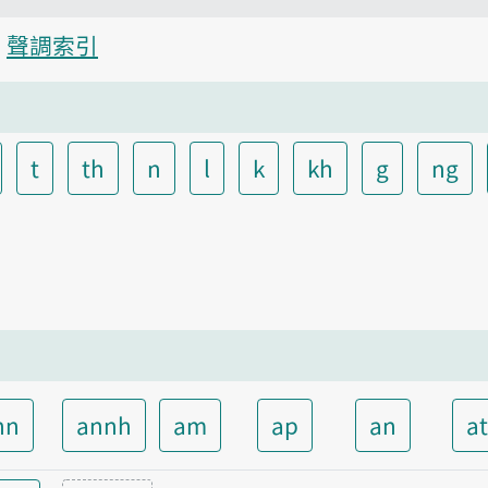
聲調索引
t
th
n
l
k
kh
g
ng
nn
annh
am
ap
an
a