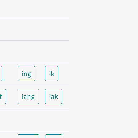
ing
ik
t
iang
iak