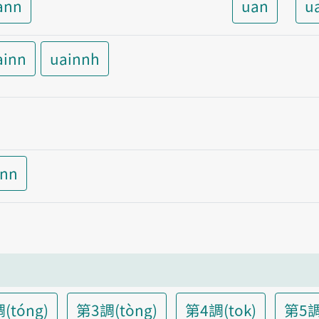
ann
uan
u
ainn
uainnh
inn
(tóng)
第3調(tòng)
第4調(tok)
第5調