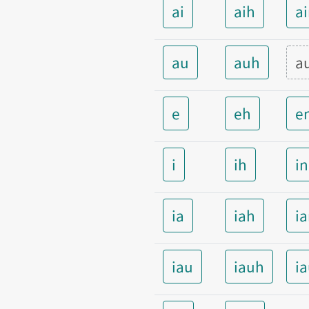
ai
aih
a
au
auh
a
e
eh
e
i
ih
i
ia
iah
i
iau
iauh
i