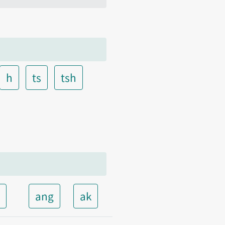
h
ts
tsh
t
ang
ak