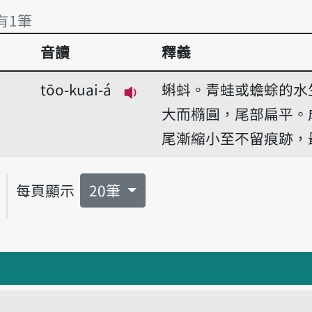
 有1筆
音讀
釋義
有1筆
tōo-kuai-á
蝌蚪。青蛙或蟾蜍的水
播放音讀tōo-kuai-á
大而橢圓，尾部扁平。
尾漸縮小至不留痕跡，
每頁顯示
20筆