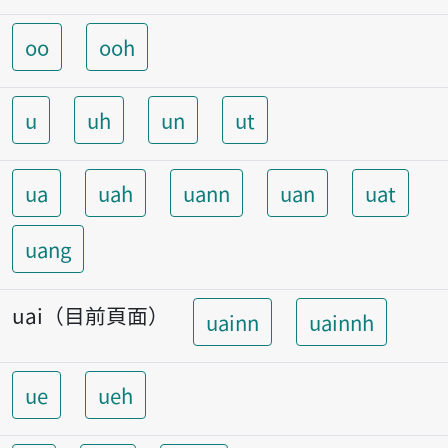
oo
ooh
u
uh
un
ut
ua
uah
uann
uan
uat
uang
uai（目前頁面）
uainn
uainnh
ue
ueh