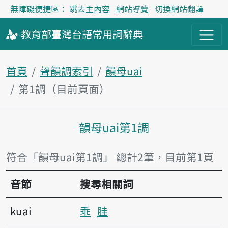
無障礙便捷區：
跳去主內容
網站導覽
切換網站翻譯
教育部
臺灣台語
常用詞
辭典
首頁
聲韻調索引
韻母uai
第1調（目前頁面）
韻母uai第1調
主內容區塊
符合「韻母uai第1調」 總計2筆，目前第1頁
音節
搜尋相關詞
kuai
乖
胿