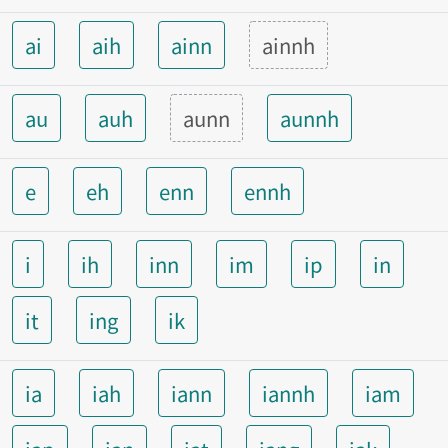
ai
aih
ainn
ainnh
au
auh
aunn
aunnh
e
eh
enn
ennh
i
ih
inn
im
ip
in
it
ing
ik
ia
iah
iann
iannh
iam