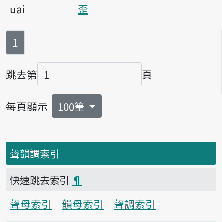
uai
歪
第
頁
1
跳去第
頁
頁碼
每頁顯示
100筆
聲韻調索引
快速跳去索引
¶
聲母索引
韻母索引
聲調索引