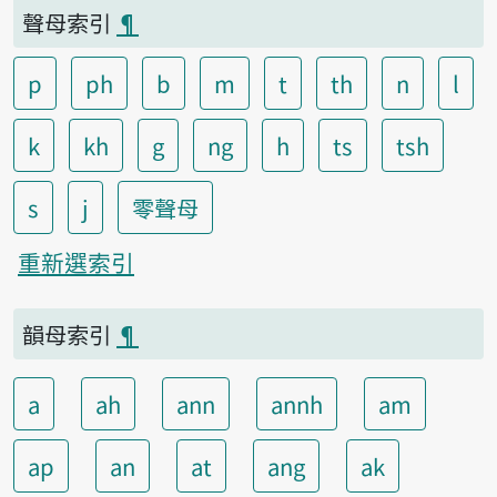
聲母索引
¶
p
ph
b
m
t
th
n
l
k
kh
g
ng
h
ts
tsh
s
j
零聲母
重新選索引
韻母索引
¶
a
ah
ann
annh
am
ap
an
at
ang
ak