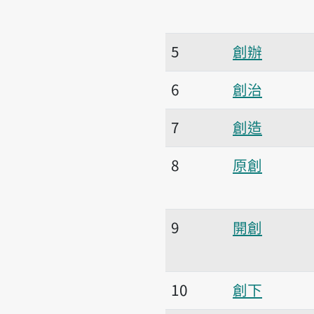
5
創辦
6
創治
7
創造
8
原創
9
開創
10
創下