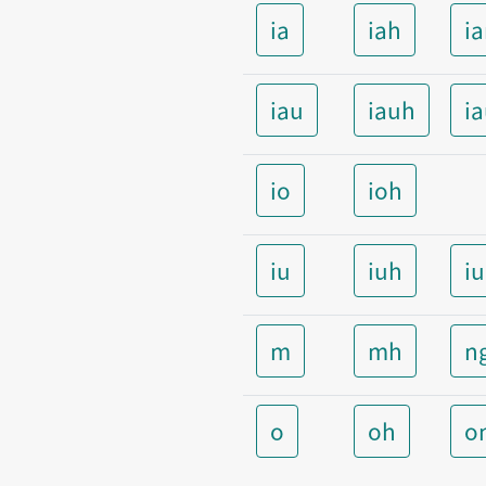
ia
iah
i
iau
iauh
i
io
ioh
iu
iuh
i
m
mh
n
o
oh
o