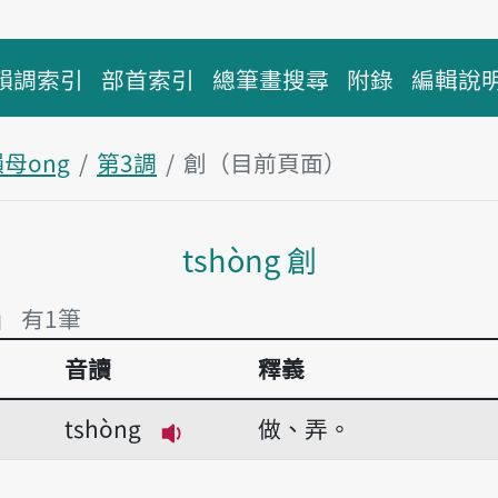
韻調索引
部首索引
總筆畫搜尋
附錄
編輯說
母ong
第3調
創（目前頁面）
主內容區塊
tshòng 創
」 有1筆
音讀
釋義
」 有1筆
tshòng
做、弄。
播放音讀tshòng