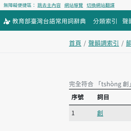
無障礙便捷區：
跳去主內容
網站導覽
切換網站翻譯
教育部
臺灣台語
常用詞
辭典
分類索引
聲
首頁
聲韻調索引
韻
完全符合 「tshòng 創
序號
詞目
完全符合 「tshòng 創
1
創