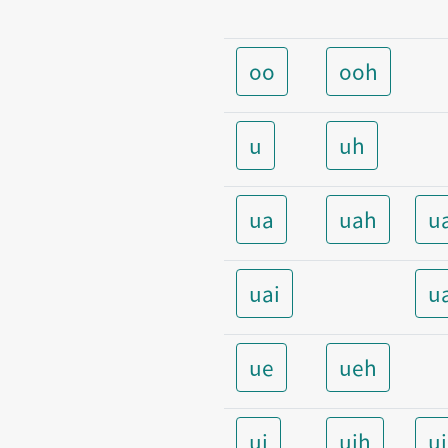
oo
ooh
u
uh
ua
uah
u
uai
u
ue
ueh
ui
uih
u