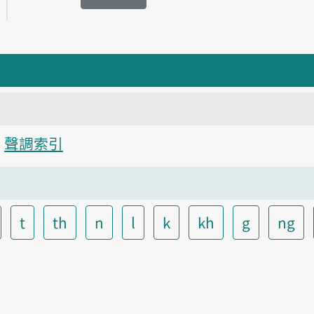
聲調索引
t
th
n
l
k
kh
g
ng