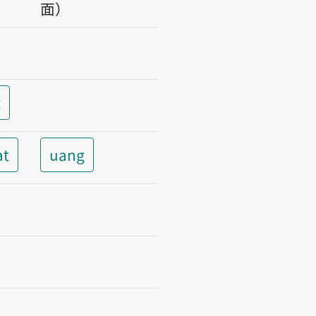
面）
t
at
uang