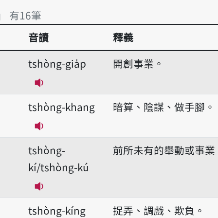
」 有16筆
音讀
釋義
」 有16筆
tshòng-gia̍p
開創事業。
播放音讀tshòng-gia̍p
tshòng-khang
暗算、陰謀、做手腳。
播放音讀tshòng-khang
tshòng-
前所未有的舉動或事業
kí/tshòng-kú
播放音讀tshòng-kí/tshòng-kú
tshòng-kíng
捉弄、調戲、欺負。