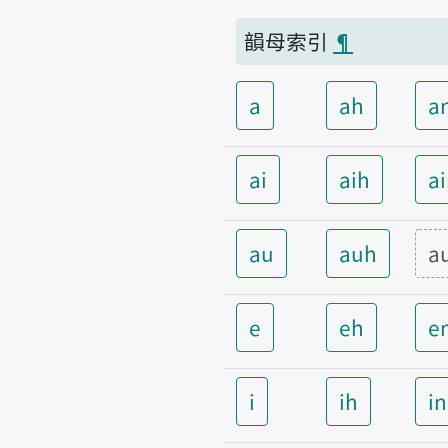
韻母索引
¶
a
ah
a
ai
aih
a
au
auh
a
e
eh
e
i
ih
i