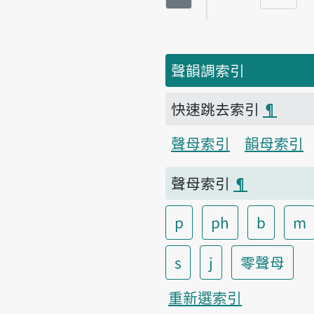
頁碼
聲韻調索引
快速跳去索引
¶
聲母索引
韻母索引
聲母索引
¶
p
ph
b
m
s
j
零聲母
重新選索引