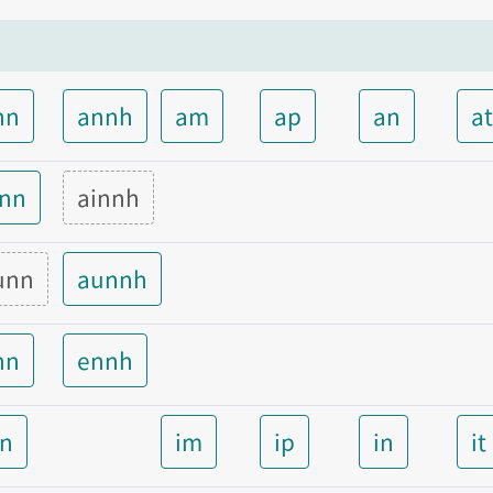
nn
annh
am
ap
an
a
inn
ainnh
unn
aunnh
nn
ennh
nn
im
ip
in
it