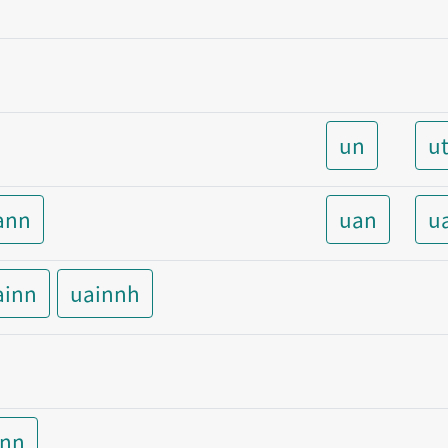
un
u
ann
uan
u
ainn
uainnh
inn