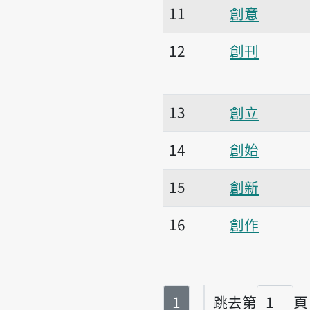
11
創意
12
創刊
13
創立
14
創始
15
創新
16
創作
第
頁
1
跳去第
頁