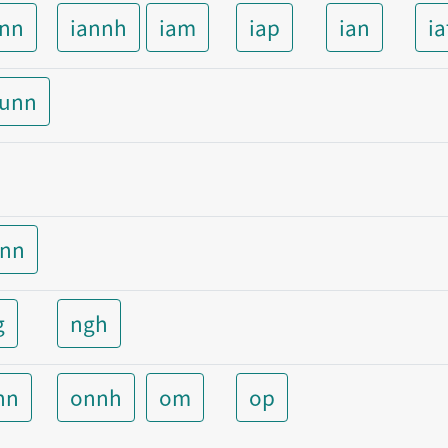
ann
iannh
iam
iap
ian
ia
aunn
unn
g
ngh
nn
onnh
om
op