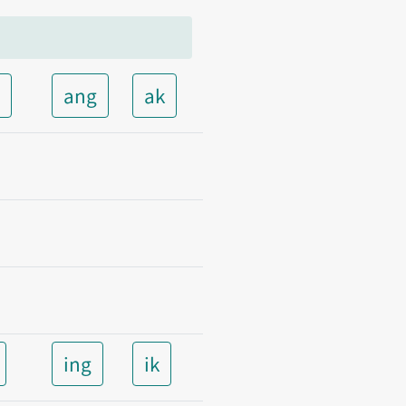
t
ang
ak
ing
ik