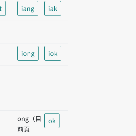
t
iang
iak
iong
iok
ong（目
ok
前頁