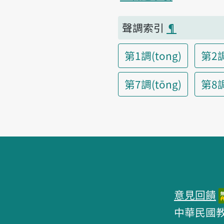
聲調索引
¶
第1調(tong)
第2調
第7調(tōng)
第8調(
頁腳區塊
意見回饋
中華民國教育部 