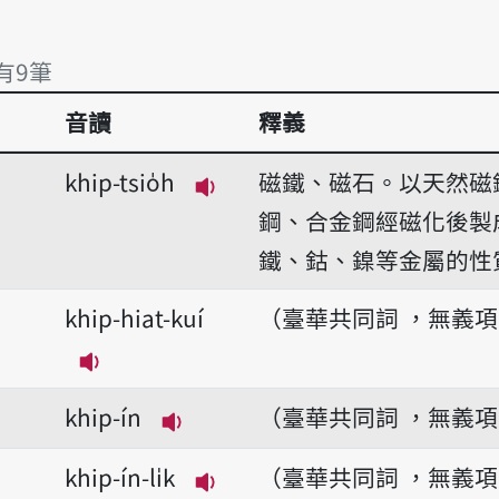
 有9筆
音讀
釋義
 有9筆
khip-tsio̍h
磁鐵、磁石。以天然磁
播放音讀khip-tsio̍h
鋼、合金鋼經磁化後製
鐵、鈷、鎳等金屬的性
khip-hiat-kuí
（臺華共同詞 ，無義
播放音讀khip-hiat-kuí
khip-ín
（臺華共同詞 ，無義
播放音讀khip-ín
khip-ín-li̍k
（臺華共同詞 ，無義