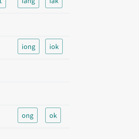
t
iang
iak
iong
iok
ong
ok