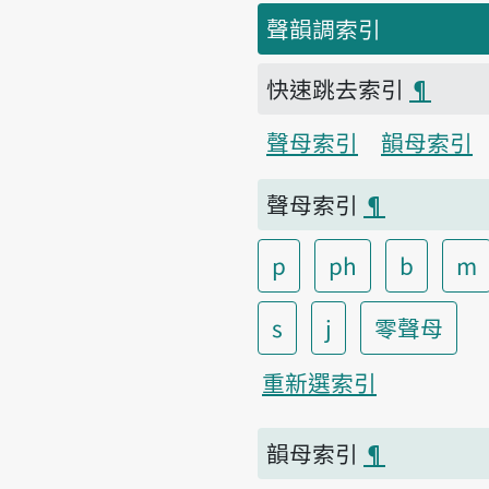
聲韻調索引
快速跳去索引
¶
聲母索引
韻母索引
聲母索引
¶
p
ph
b
m
s
j
零聲母
重新選索引
韻母索引
¶