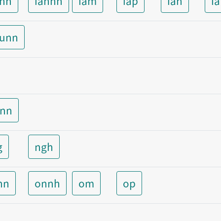
ann
iannh
iam
iap
ian
ia
aunn
unn
g
ngh
nn
onnh
om
op