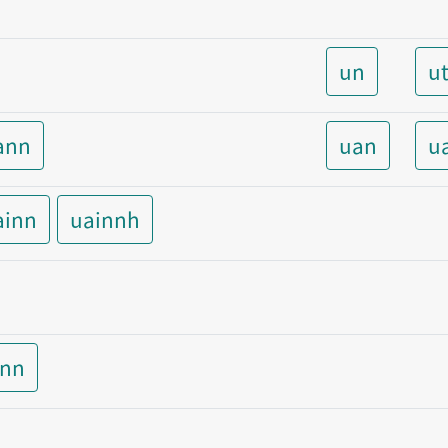
un
u
ann
uan
u
ainn
uainnh
inn