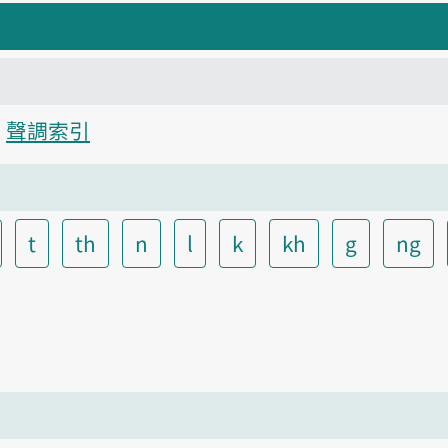
聲調索引
t
th
n
l
k
kh
g
ng