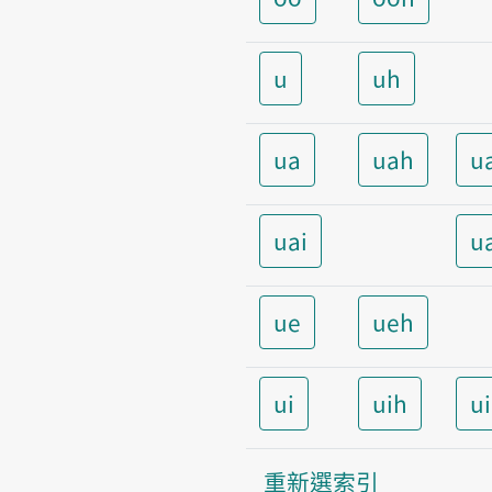
u
uh
ua
uah
u
uai
u
ue
ueh
ui
uih
u
重新選索引