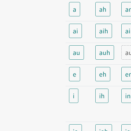
a
ah
a
ai
aih
a
au
auh
a
e
eh
e
i
ih
i