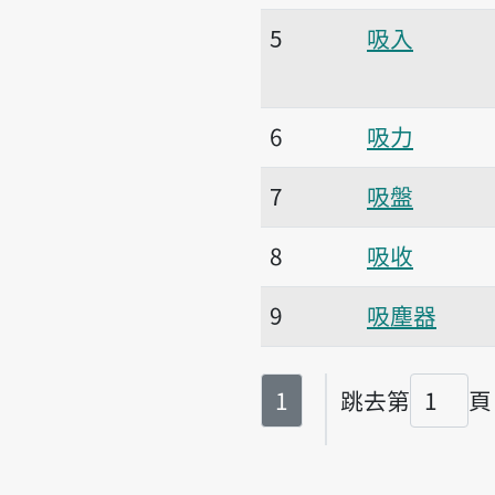
5
吸入
6
吸力
7
吸盤
8
吸收
9
吸塵器
第
頁
1
跳去第
頁
頁碼