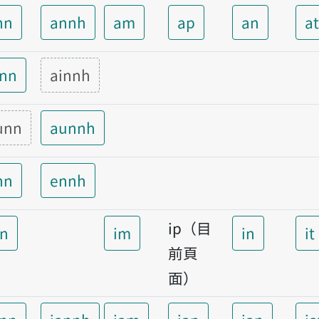
nn
annh
am
ap
an
a
inn
ainnh
unn
aunnh
nn
ennh
ip（目
nn
im
in
it
前頁
面）