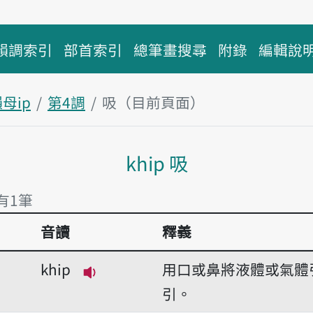
韻調索引
部首索引
總筆畫搜尋
附錄
編輯說
母ip
第4調
吸（目前頁面）
主內容區塊
khip 吸
 有1筆
音讀
釋義
 有1筆
khip
用口或鼻將液體或氣體
播放音讀khip
引。