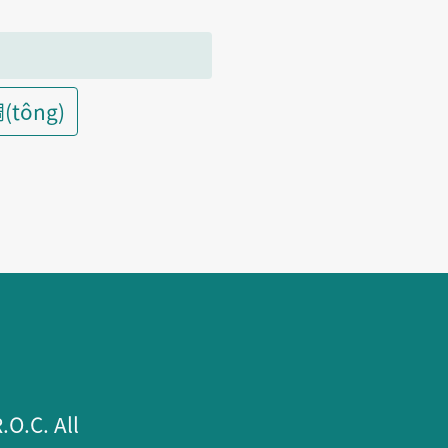
(tông)
.C. All