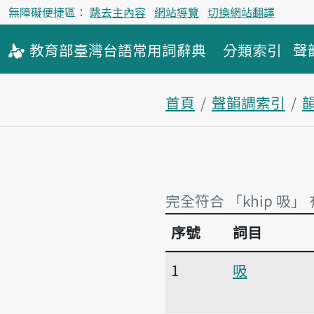
無障礙便捷區：
跳去主內容
網站導覽
切換網站翻譯
教育部
臺灣台語
常用詞
辭典
分類索引
聲
首頁
聲韻調索引
韻
完全符合 「khip 吸」
序號
詞目
完全符合 「khip 吸」
1
吸