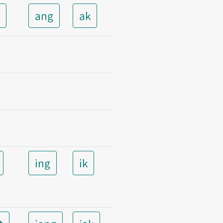
t
ang
ak
ing
ik