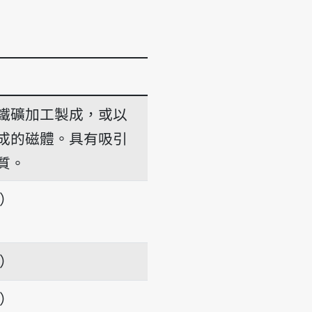
鐵礦加工製成，或以
成的磁體。具有吸引
質。
項）
項）
項）