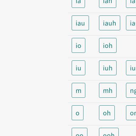
ia
iah
i
iau
iauh
i
io
ioh
iu
iuh
i
m
mh
n
o
oh
o
oo
ooh