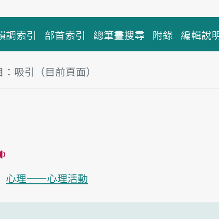
韻調索引
部首索引
總筆畫搜尋
附錄
編輯說
目：吸引（目前頁面）
塊
引
播放主音讀khip-ín
心理——心理活動