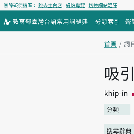
無障礙便捷區：
跳去主內容
網站導覽
切換網站翻譯
教育部
臺灣台語
常用詞
辭典
分類索引
聲
首頁
詞
主內容區
吸
khip-ín
分類
搜尋辭典