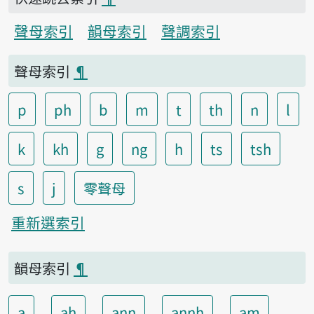
聲母索引
韻母索引
聲調索引
聲母索引
¶
p
ph
b
m
t
th
n
l
k
kh
g
ng
h
ts
tsh
s
j
零聲母
重新選索引
韻母索引
¶
a
ah
ann
annh
am