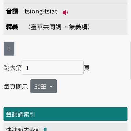
音讀
tsiong-tsiat
播放音讀tsiong-tsiat
釋義
（臺華共同詞 ，無義項）
第
頁
1
跳去第
頁
頁碼
每頁顯示
50筆
聲韻調索引
快速跳去索引
¶