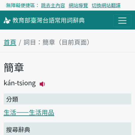
無障礙便捷區：
跳去主內容
網站導覽
切換網站翻譯
教育部
臺灣台語
常用詞
辭典
首頁
詞目：簡章（目前頁面）
簡章
主內容區塊
kán-tsiong
播放主音讀kán-tsiong
分類
生活——生活用品
搜尋辭典