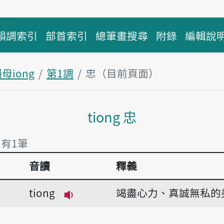
韻調索引
部首索引
總筆畫搜尋
附錄
編輯說
母iong
第1調
忠（目前頁面）
主內容區塊
tiong 忠
 有1筆
音讀
釋義
 有1筆
tiong
竭盡心力、真誠無私的
播放音讀tiong