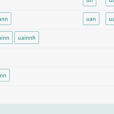
ann
uan
u
ainn
uainnh
inn