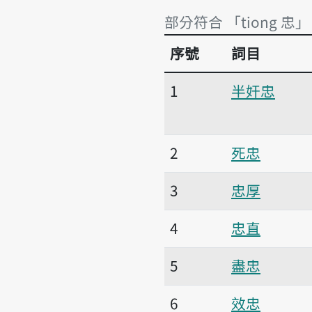
部分符合 「tiong 忠」
序號
詞目
部分符合 「tiong 忠」
1
半奸忠
2
死忠
3
忠厚
4
忠直
5
盡忠
6
效忠