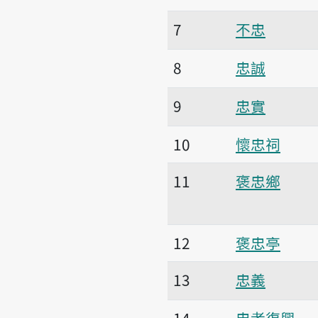
7
不忠
8
忠誠
9
忠實
10
懷忠祠
11
褒忠鄉
12
褒忠亭
13
忠義
14
忠孝復興