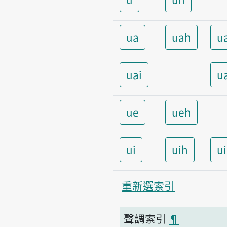
ua
uah
u
uai
u
ue
ueh
ui
uih
u
重新選索引
聲調索引
¶