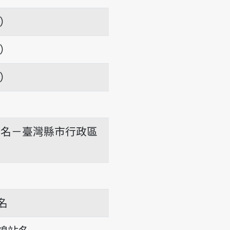
項）
項）
項）
地名－臺灣縣市行政區
名
線站名