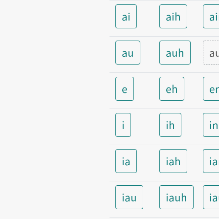
ai
aih
a
au
auh
a
e
eh
e
i
ih
i
ia
iah
i
iau
iauh
i