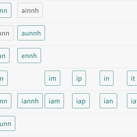
inn
ainnh
unn
aunnh
nn
ennh
nn
im
ip
in
it
ann
iannh
iam
iap
ian
ia
aunn