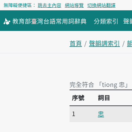
無障礙便捷區：
跳去主內容
網站導覽
切換網站翻譯
教育部
臺灣台語
常用詞
辭典
分類索引
聲
首頁
聲韻調索引
韻
完全符合 「tiong 忠」
序號
詞目
完全符合 「tiong 忠」
1
忠