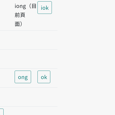
iong（目
iok
前頁
面）
ong
ok
t