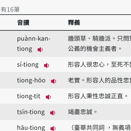
 有16筆
音讀
釋義
 有16筆
puànn-kan-
牆頭草、騎牆派。只問
tiong
公義的機會主義者。
播放音讀puànn-kan-tiong
sí-tiong
形容人很忠心，至死不
播放音讀sí-tiong
tiong-hōo
老實。形容人的品性忠
播放音讀tiong-hōo
tiong-ti̍t
形容人秉性忠誠正直。
播放音讀tiong-ti̍t
tsīn-tiong
竭盡忠誠。
播放音讀tsīn-tiong
hāu-tiong
（臺華共同詞 ，無義