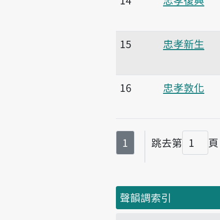
15
忠孝新生
16
忠孝敦化
第
頁
1
跳去第
頁
頁碼
聲韻調索引