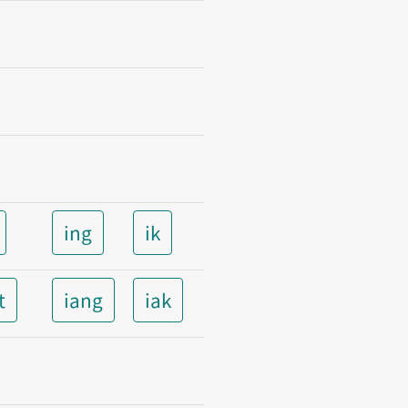
ing
ik
t
iang
iak