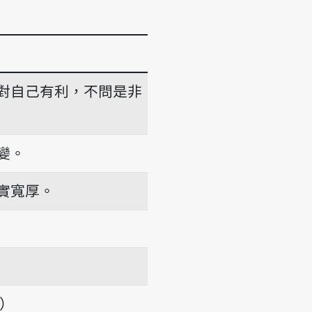
對自己有利，不問是非
變。
實寬厚。
項）