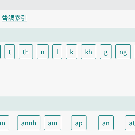
聲調索引
t
th
n
l
k
kh
g
ng
nn
annh
am
ap
an
a