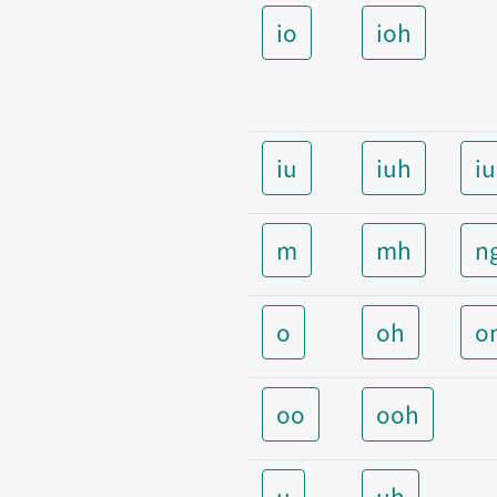
io
ioh
iu
iuh
i
m
mh
n
o
oh
o
oo
ooh
u
uh