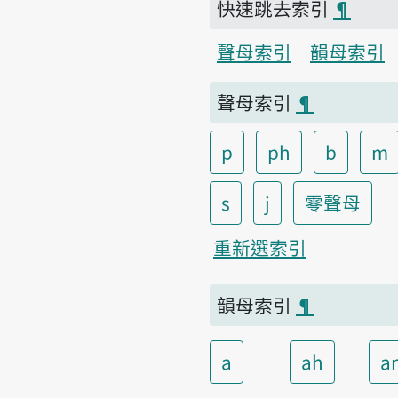
快速跳去索引
¶
聲母索引
韻母索引
聲母索引
¶
p
ph
b
m
s
j
零聲母
重新選索引
韻母索引
¶
a
ah
a