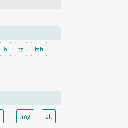
h
ts
tsh
t
ang
ak