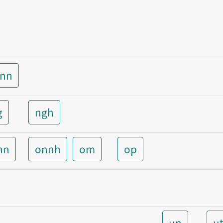
unn
g
ngh
nn
onnh
om
op
un
u