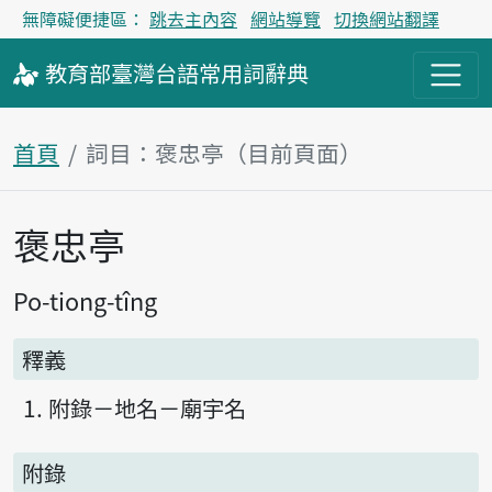
無障礙便捷區：
跳去主內容
網站導覽
切換網站翻譯
教育部
臺灣台語
常用詞
辭典
首頁
詞目：褒忠亭（目前頁面）
褒忠亭
主內容區塊
Po-tiong-tîng
釋義
附錄－地名－廟宇名
附錄