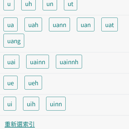
u
uh
un
ut
ua
uah
uann
uan
uat
uang
uai
uainn
uainnh
ue
ueh
ui
uih
uinn
重新選索引