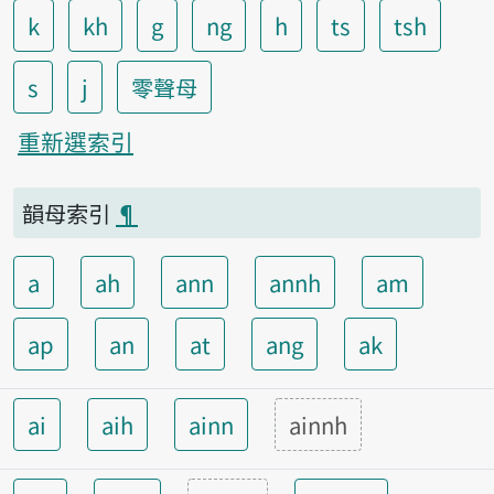
k
kh
g
ng
h
ts
tsh
s
j
零聲母
重新選索引
韻母索引
¶
a
ah
ann
annh
am
ap
an
at
ang
ak
ai
aih
ainn
ainnh