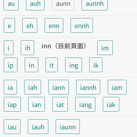
au
auh
aunn
aunnh
e
eh
enn
ennh
inn（目前頁面）
i
ih
im
ip
in
it
ing
ik
ia
iah
iann
iannh
iam
iap
ian
iat
iang
iak
iau
iauh
iaunn