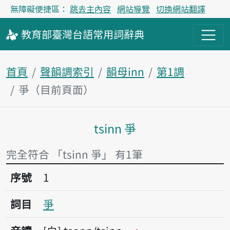
無障礙便捷區：
跳去主內容
網站導覽
切換網站翻譯
教育部
臺灣台語
常用詞
辭典
首頁
聲韻調索引
韻母inn
第1調
爭（目前頁面）
tsinn 爭
主內容區塊
完全符合 「tsinn 爭」 有1筆
序號1爭
序號
1
詞目
爭