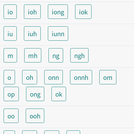
io
ioh
iong
iok
iu
iuh
iunn
m
mh
ng
ngh
o
oh
onn
onnh
om
op
ong
ok
oo
ooh