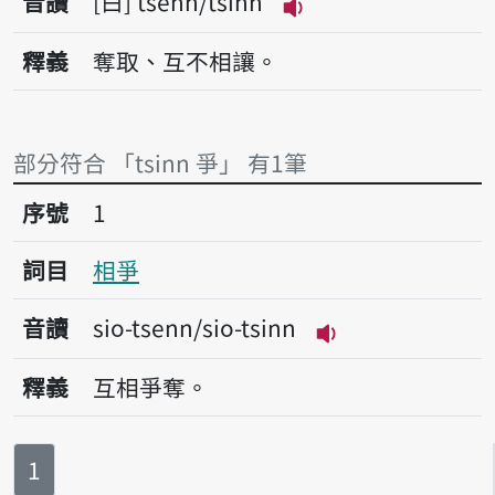
音讀
白
tsenn/tsinn
播放音讀tsenn/tsin
釋義
奪取、互不相讓。
部分符合 「tsinn 爭」 有1筆
序號1相爭
序號
1
詞目
相爭
音讀
sio-tsenn/sio-tsinn
播放音讀sio-tsenn
釋義
互相爭奪。
第
頁
1