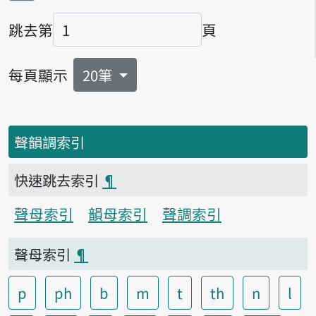
跳去第
頁
頁碼
每頁顯示
20筆
聲韻調索引
快速跳去索引
¶
聲母索引
韻母索引
聲調索引
聲母索引
¶
p
ph
b
m
t
th
n
l