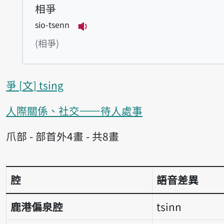
相爭
sio-tsenn
播放例句sio-tsenn
(相爭)
爭
文
tsing
人際關係、社交——待人處事
爪部 - 部首外4畫 - 共8畫
腔
語音差異
語音差異表
鹿港偏泉腔
tsinn