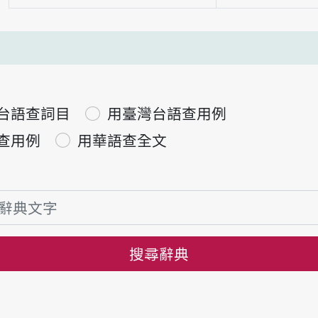
台語查詞目
用臺灣台語查用例
查用例
用華語查全文
搜尋辭典