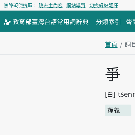
無障礙便捷區：
跳去主內容
網站導覽
切換網站翻譯
教育部
臺灣台語
常用詞
辭典
分類索引
聲
首頁
詞
主內容區
爭
tsen
白
釋義