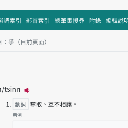
韻調索引
部首索引
總筆畫搜尋
附錄
編輯說
目：爭（目前頁面）
塊
n
tsinn
播放主音讀tsenn
動詞
奪取、互不相讓。
第1項釋義的
用例：