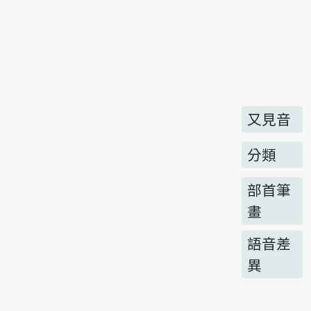
又見音
分類
部首筆
畫
語音差
異