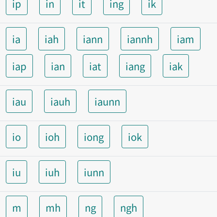
ip
in
it
ing
ik
ia
iah
iann
iannh
iam
iap
ian
iat
iang
iak
iau
iauh
iaunn
io
ioh
iong
iok
iu
iuh
iunn
m
mh
ng
ngh