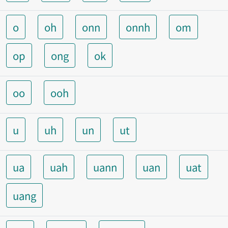
o
oh
onn
onnh
om
op
ong
ok
oo
ooh
u
uh
un
ut
ua
uah
uann
uan
uat
uang