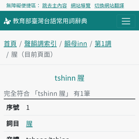
無障礙便捷區：
跳去主內容
網站導覽
切換網站翻譯
教育部
臺灣台語
常用詞
辭典
首頁
聲韻調索引
韻母inn
第1調
腥（目前頁面）
tshinn 腥
主內容區塊
完全符合 「tshinn 腥」 有1筆
序號1腥
序號
1
詞目
腥