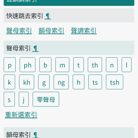
快速跳去索引
¶
聲母索引
韻母索引
聲調索引
聲母索引
¶
p
ph
b
m
t
th
n
l
k
kh
g
ng
h
ts
tsh
s
j
零聲母
重新選索引
韻母索引
¶