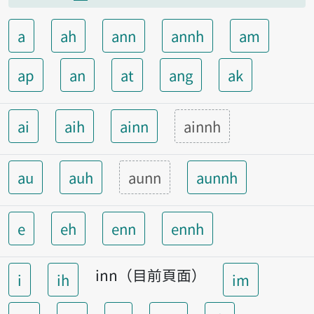
a
ah
ann
annh
am
ap
an
at
ang
ak
ai
aih
ainn
ainnh
au
auh
aunn
aunnh
e
eh
enn
ennh
inn（目前頁面）
i
ih
im