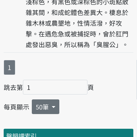
淺棕色，有黑色或深棕色的小斑點散
雜其間，和成蛇體色差異大。棲息於
雜木林或農墾地，性情活潑，好攻
擊。在遇危急或被捕捉時，會於肛門
處發出惡臭，所以稱為「臭腥公」。
第
頁
1
跳去第
頁
頁碼
每頁顯示
50筆
聲韻調索引