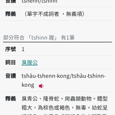
音讀
tshenn/tshinn
釋義
（單字不成詞者 ，無義項）
部分符合 「tshinn 腥」 有1筆
序號1臭腥公
序號
1
詞目
臭腥公
音讀
tshàu-tshenn-kong/tshàu-tshinn-
kong
播放音讀tshàu-tshenn-kong/tsh
釋義
臭青公、隆脊蛇。爬蟲類動物。體型
粗大，為棕色或褐色，無毒。幼蛇呈