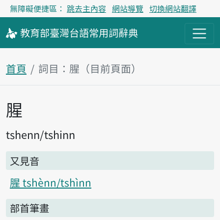
無障礙便捷區：
跳去主內容
網站導覽
切換網站翻譯
教育部
臺灣台語
常用詞
辭典
首頁
詞目：腥（目前頁面）
腥
主內容區塊
tshenn
tshinn
又見音
腥 tshènn/tshìnn
部首筆畫