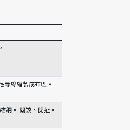
。
/kinn-kha-kinn-tshiú
毛等線編製成布匹。
結網。
閒談、閒扯。