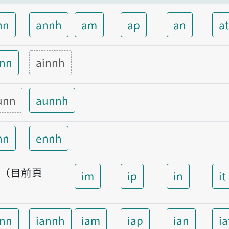
nn
annh
am
ap
an
a
inn
ainnh
unn
aunnh
nn
ennh
nn（目前頁
im
ip
in
it
）
ann
iannh
iam
iap
ian
ia