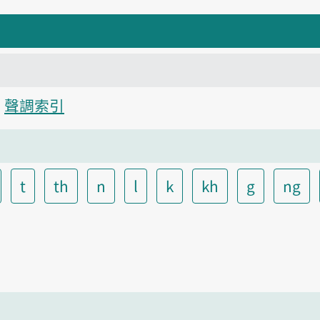
聲調索引
t
th
n
l
k
kh
g
ng