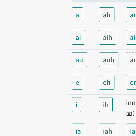
a
ah
a
ai
aih
a
au
auh
a
e
eh
e
i
i
ih
面
ia
iah
i