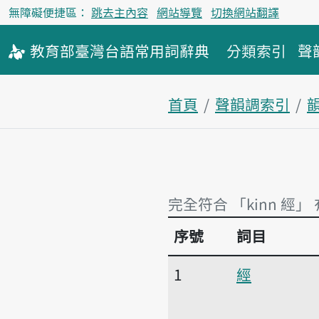
無障礙便捷區：
跳去主內容
網站導覽
切換網站翻譯
教育部
臺灣台語
常用詞
辭典
分類索引
聲
首頁
聲韻調索引
韻
完全符合 「kinn 經」
序號
詞目
完全符合 「kinn 經」
1
經