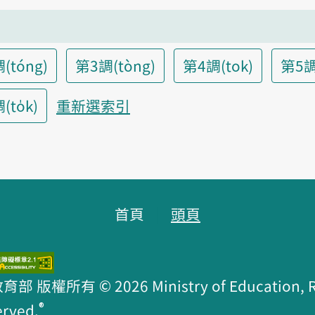
(tóng)
第3調(tòng)
第4調(tok)
第5調
to̍k)
重新選索引
首頁
頭頁
版權所有 © 2026 Ministry of Education, R.O
®
erved.