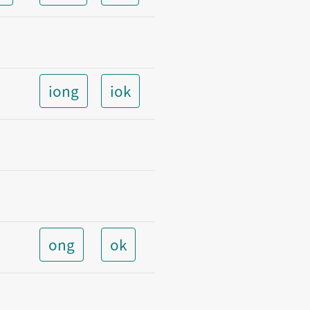
iong
iok
ong
ok