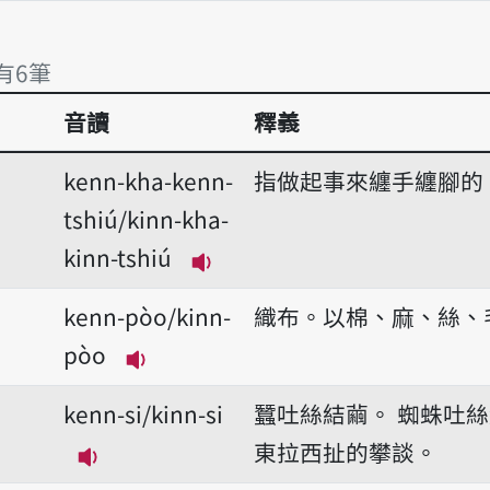
播放音讀kenn/kinn
 有6筆
音讀
釋義
 有6筆
kenn-kha-kenn-
指做起事來纏手纏腳的
tshiú/kinn-kha-
kinn-tshiú
播放音讀kenn-kha-kenn-tshiú
kenn-pòo/kinn-
織布。以棉、麻、絲、
pòo
播放音讀kenn-pòo/kinn-pòo
kenn-si/kinn-si
蠶吐絲結繭。
蜘蛛吐絲
東拉西扯的攀談。
播放音讀kenn-si/kinn-si