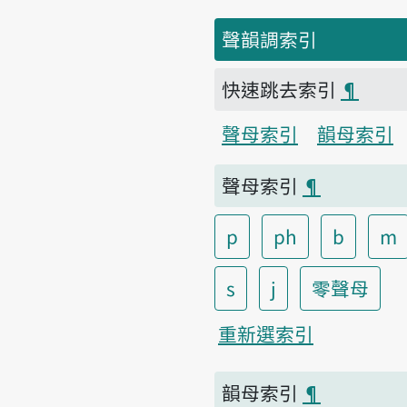
聲韻調索引
快速跳去索引
¶
聲母索引
韻母索引
聲母索引
¶
p
ph
b
m
s
j
零聲母
重新選索引
韻母索引
¶