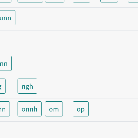
aunn
unn
g
ngh
nn
onnh
om
op