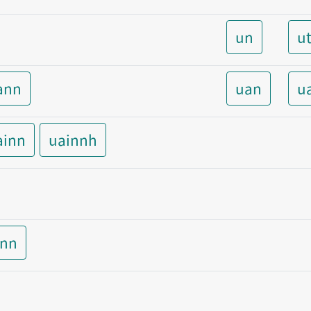
un
u
ann
uan
u
ainn
uainnh
inn