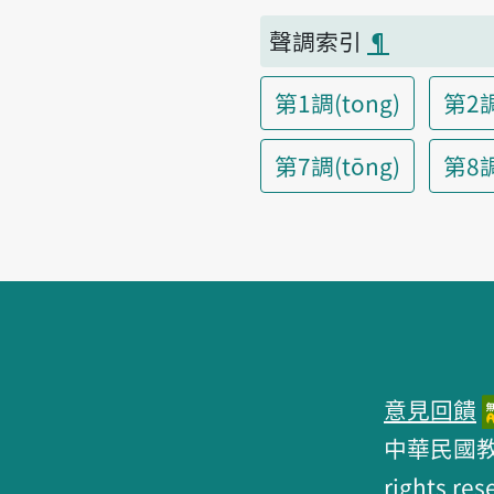
聲調索引
¶
第1調(tong)
第2調
第7調(tōng)
第8調(
頁腳區塊
意見回饋
中華民國教育部 
rights res