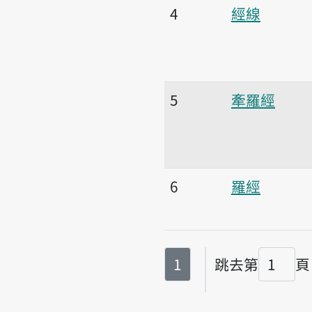
4
經線
5
牽羅經
6
羅經
第
頁
1
跳去第
頁
頁碼