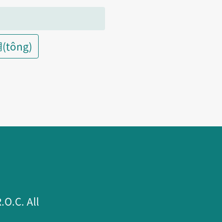
(tông)
.C. All