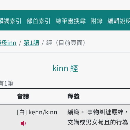
韻調索引
部首索引
總筆畫搜尋
附錄
編輯說
母inn
第1調
經（目前頁面）
主內容區塊
kinn 經
 有1筆
音讀
釋義
 有1筆
白
kenn/kinn
編織。
事物糾纏羈絆，
交媾或男女苟且的行為