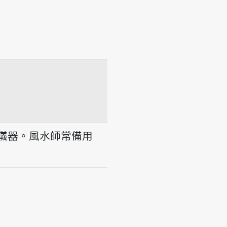
nn
inn
儀器。風水師常備用