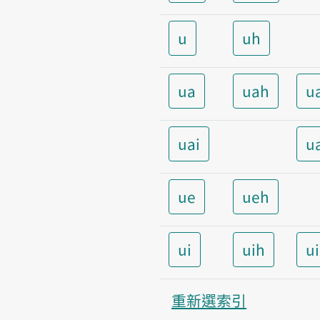
u
uh
ua
uah
u
uai
u
ue
ueh
ui
uih
u
重新選索引