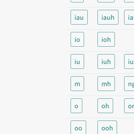
iau
iauh
i
io
ioh
iu
iuh
i
m
mh
n
o
oh
o
oo
ooh