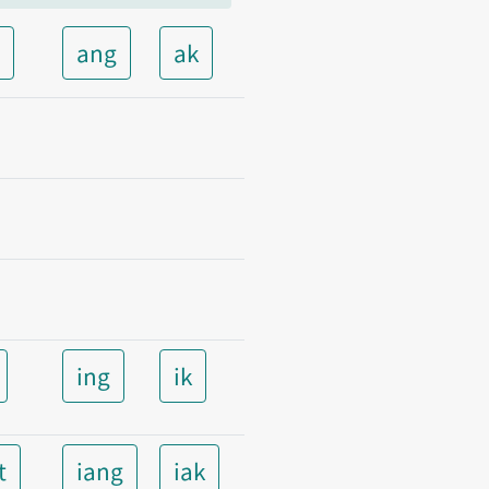
t
ang
ak
ing
ik
t
iang
iak