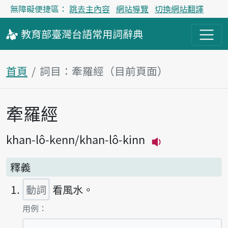
無障礙便捷區：
跳去主內容
網站導覽
切換網站翻譯
教育部
臺灣台語
常用詞
辭典
首頁
詞目：牽羅經（目前頁面）
牽羅經
主內容區塊
khan-lô-kenn
khan-lô-kinn
播放主音讀khan
釋義
動詞
看風水。
第1項釋義的
用例：