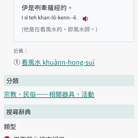
伊是咧牽羅經的。
I sī teh khan-lô-kenn--ê.
播放例句I sī teh kha
(他是在看風水的。即風水師。)
第1項釋義的
近義：
①
看風水 khuànn-hong-suí
分類
宗教、民俗——相關器具、活動
搜尋辭典
類型