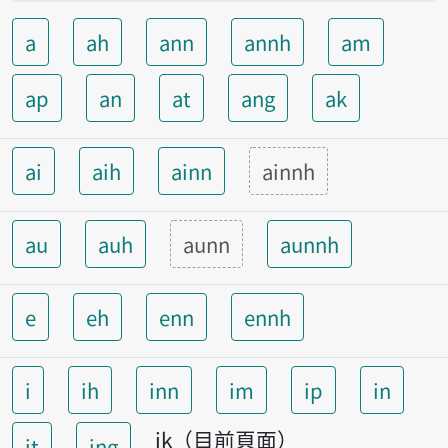
a
ah
ann
annh
am
ap
an
at
ang
ak
ai
aih
ainn
ainnh
au
auh
aunn
aunnh
e
eh
enn
ennh
i
ih
inn
im
ip
in
ik（目前頁面）
it
ing