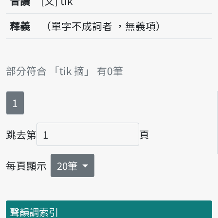
音讀
文
tik
釋義
（單字不成詞者 ，無義項）
部分符合 「tik 摘」 有0筆
第
頁
1
跳去第
頁
頁碼
每頁顯示
20筆
聲韻調索引