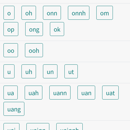
o
oh
onn
onnh
om
op
ong
ok
oo
ooh
u
uh
un
ut
ua
uah
uann
uan
uat
uang