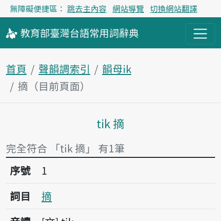
無障礙便捷區：
跳去主內容
網站導覽
切換網站翻譯
教育部
臺灣台語
常用詞
辭典
首頁
聲韻調索引
韻母ik
摘（目前頁面）
tik 摘
主內容區塊
完全符合 「tik 摘」 有1筆
序號1摘
序號
1
詞目
摘