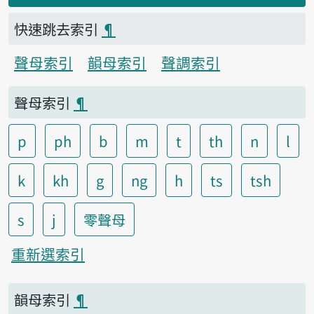
快速跳去索引
¶
聲母索引
韻母索引
聲調索引
聲母索引
¶
p
ph
b
m
t
th
n
l
k
kh
g
ng
h
ts
tsh
s
j
零聲母
重新選索引
韻母索引
¶