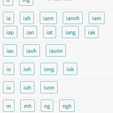
ia
iah
iann
iannh
iam
iap
ian
iat
iang
iak
iau
iauh
iaunn
io
ioh
iong
iok
iu
iuh
iunn
m
mh
ng
ngh