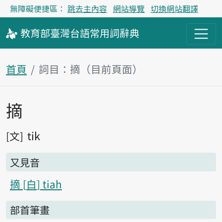
無障礙便捷區：
跳去主內容
網站導覽
切換網站翻譯
教育部
臺灣台語
常用詞
辭典
首頁
詞目：摘（目前頁面）
摘
主內容區塊
tik
文
又見音
摘
白
tiah
部首筆畫