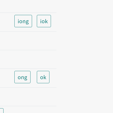
iong
iok
ong
ok