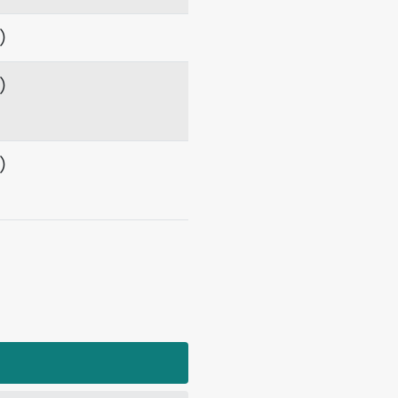
項）
項）
項）