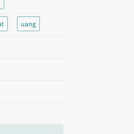
t
at
uang