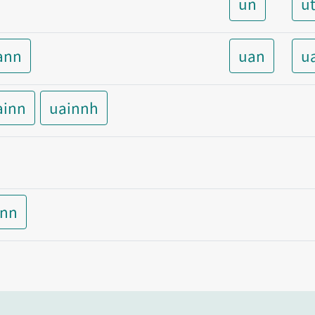
un
u
ann
uan
u
ainn
uainnh
inn