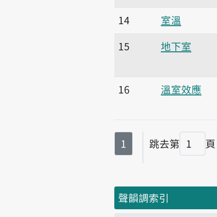
14
室溫
15
地下室
16
溫室效應
第
頁
1
跳去第
頁
頁碼
聲韻調索引