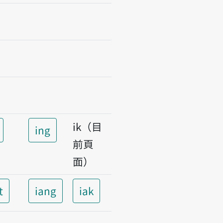
ik（目
ing
前頁
面）
t
iang
iak