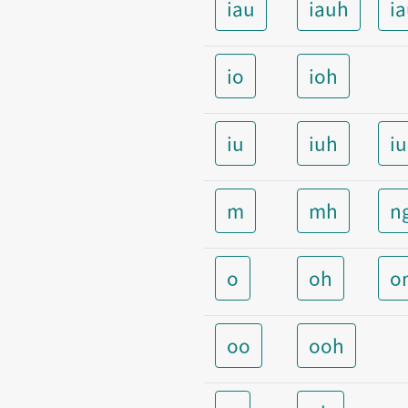
iau
iauh
i
io
ioh
iu
iuh
i
m
mh
n
o
oh
o
oo
ooh