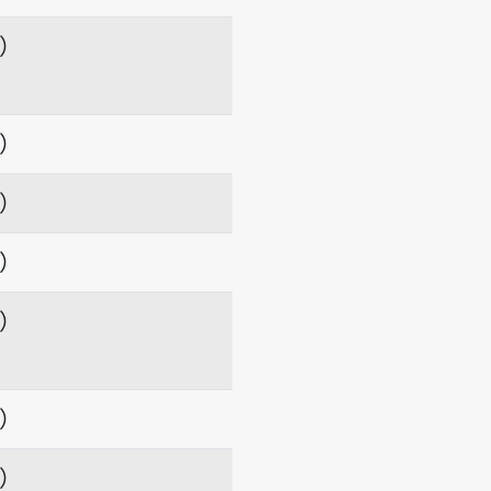
項）
項）
項）
項）
項）
項）
項）