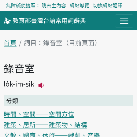
無障礙便捷區：
跳去主內容
網站導覽
切換網站翻譯
教育部
臺灣台語
常用詞
辭典
首頁
詞目：錄音室（目前頁面）
錄音室
主內容區塊
lo̍k-im-sik
播放主音讀lo̍k-im-sik
分類
時間、空間——空間方位
建築、居所——建築物、結構
文教、體育、休旅——戲劇、音樂