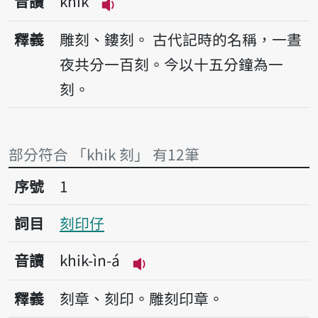
音讀
khik
播放音讀khik
釋義
雕刻、鏤刻。
古代記時的名稱，一晝
夜共分一百刻。今以十五分鐘為一
刻。
部分符合 「khik 刻」 有12筆
序號1刻印仔
序號
1
詞目
刻印仔
音讀
khik-ìn-á
播放音讀khik-ìn-á
釋義
刻章、刻印。雕刻印章。