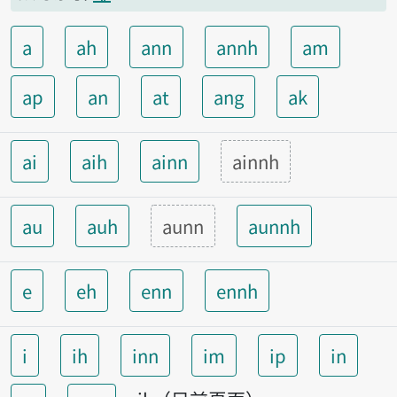
a
ah
ann
annh
am
ap
an
at
ang
ak
ai
aih
ainn
ainnh
au
auh
aunn
aunnh
e
eh
enn
ennh
i
ih
inn
im
ip
in