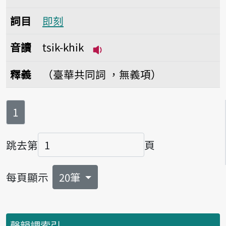
詞目
即刻
音讀
tsik-khik
播放音讀tsik-khik
釋義
（臺華共同詞 ，無義項）
第
頁
1
跳去第
頁
頁碼
每頁顯示
20筆
聲韻調索引