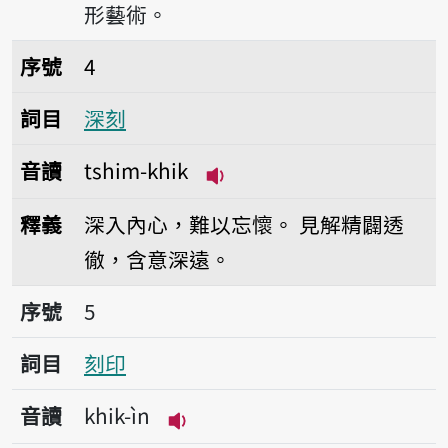
形藝術。
序號4深刻
序號
4
詞目
深刻
音讀
tshim-khik
播放音讀tshim-khik
釋義
深入內心，難以忘懷。
見解精闢透
徹，含意深遠。
序號5刻印
序號
5
詞目
刻印
音讀
khik-ìn