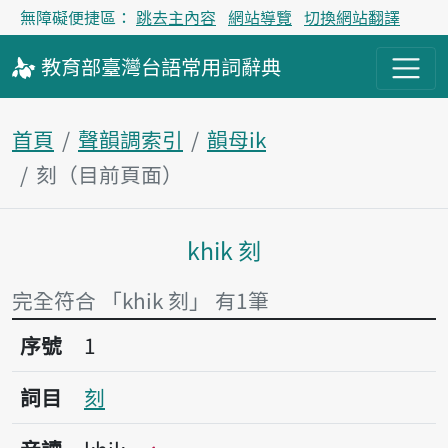
無障礙便捷區：
跳去主內容
網站導覽
切換網站翻譯
教育部
臺灣台語
常用詞
辭典
首頁
聲韻調索引
韻母ik
刻（目前頁面）
khik 刻
主內容區塊
完全符合 「khik 刻」 有1筆
序號1刻
序號
1
詞目
刻