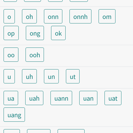
o
oh
onn
onnh
om
op
ong
ok
oo
ooh
u
uh
un
ut
ua
uah
uann
uan
uat
uang