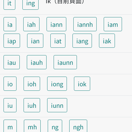
ik（目前頁面）
it
ing
ia
iah
iann
iannh
iam
iap
ian
iat
iang
iak
iau
iauh
iaunn
io
ioh
iong
iok
iu
iuh
iunn
m
mh
ng
ngh