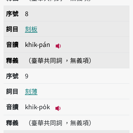
序號8刻板
序號
8
詞目
刻板
音讀
khik-pán
播放音讀khik-pán
釋義
（臺華共同詞 ，無義項）
序號9刻薄
序號
9
詞目
刻薄
音讀
khik-po̍k
播放音讀khik-po̍k
釋義
（臺華共同詞 ，無義項）