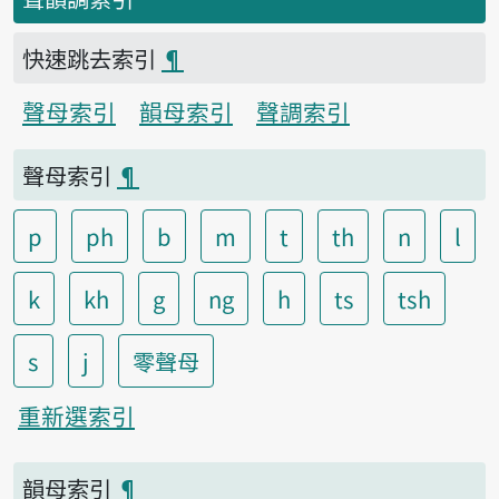
快速跳去索引
¶
聲母索引
韻母索引
聲調索引
聲母索引
¶
p
ph
b
m
t
th
n
l
k
kh
g
ng
h
ts
tsh
s
j
零聲母
重新選索引
韻母索引
¶