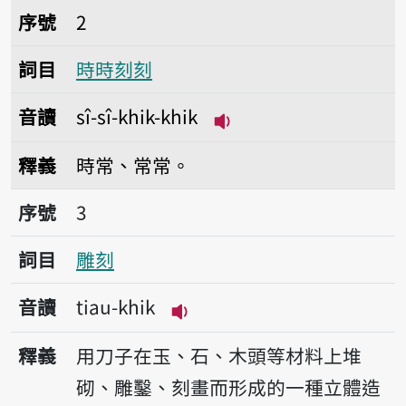
序號2時時刻刻
序號
2
詞目
時時刻刻
音讀
sî-sî-khik-khik
播放音讀sî-sî-khik-khi
釋義
時常、常常。
序號3雕刻
序號
3
詞目
雕刻
音讀
tiau-khik
播放音讀tiau-khik
釋義
用刀子在玉、石、木頭等材料上堆
砌、雕鑿、刻畫而形成的一種立體造