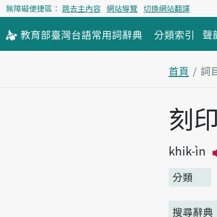
無障礙便捷區：
跳去主內容
網站導覽
切換網站翻譯
教育部
臺灣台語
常用詞
辭典
分類索引
聲
首頁
詞
主內容區
刻
khik-ìn
分類
搜尋辭典