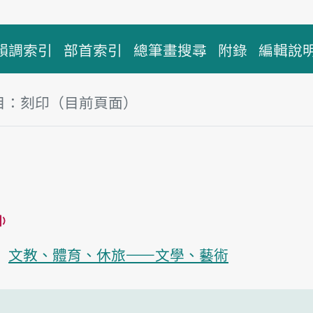
韻調索引
部首索引
總筆畫搜尋
附錄
編輯說
目：刻印（目前頁面）
塊
印
播放主音讀khik-ìn
文教、體育、休旅——文學、藝術