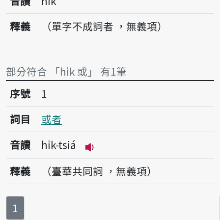
音讀
hi̍k
釋義
（單字不成詞者 ，無義項）
部分符合 「hi̍k 或」 有1筆
序號1或者
序號
1
詞目
或者
音讀
hi̍k-tsiá
播放音讀hi̍k-tsiá
釋義
（臺華共同詞 ，無義項）
第
頁
1