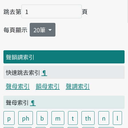
跳去第
頁
頁碼
每頁顯示
20筆
聲韻調索引
快速跳去索引
¶
聲母索引
韻母索引
聲調索引
聲母索引
¶
p
ph
b
m
t
th
n
l