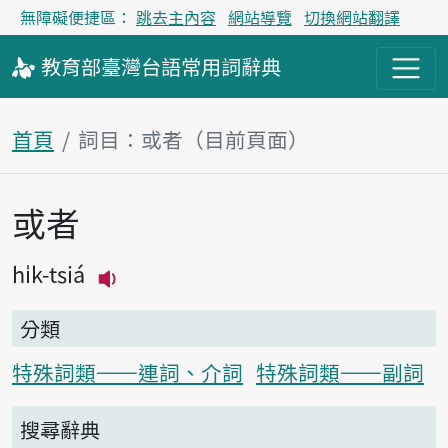
無障礙便捷區：
跳去主內容
網站導覽
切換網站翻譯
教育部
臺灣台語
常用詞
辭典
首頁
詞目：或者（目前頁面）
或者
主內容區塊
hi̍k-tsiá
播放主音讀hi̍k-tsiá
分類
特殊詞類——連詞、介詞
特殊詞類——副詞
搜尋辭典