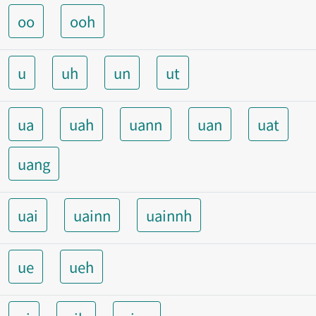
oo
ooh
u
uh
un
ut
ua
uah
uann
uan
uat
uang
uai
uainn
uainnh
ue
ueh