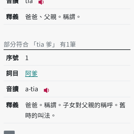
音讀
tia
播放音讀tia
釋義
爸爸、父親。稱謂。
部分符合 「tia 爹」 有1筆
序號1阿爹
序號
1
詞目
阿爹
音讀
a-tia
播放音讀a-tia
釋義
爸爸。稱謂。子女對父親的稱呼。舊
時的叫法。