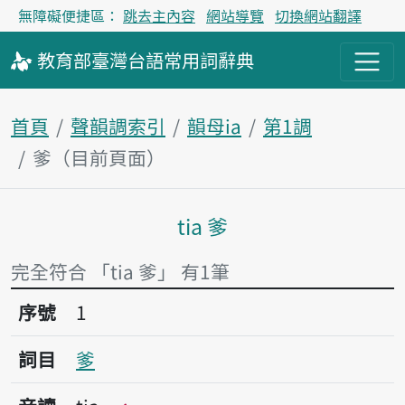
無障礙便捷區：
跳去主內容
網站導覽
切換網站翻譯
教育部
臺灣台語
常用詞
辭典
首頁
聲韻調索引
韻母ia
第1調
爹（目前頁面）
tia 爹
主內容區塊
完全符合 「tia 爹」 有1筆
序號1爹
序號
1
詞目
爹