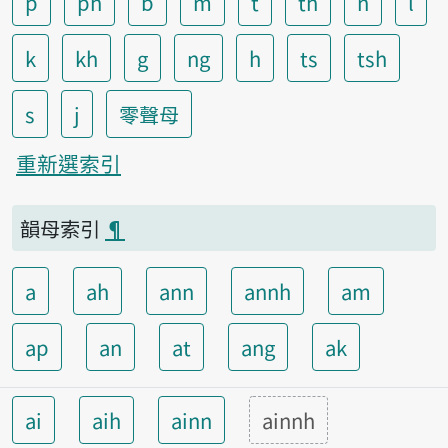
p
ph
b
m
t
th
n
l
k
kh
g
ng
h
ts
tsh
s
j
零聲母
重新選索引
韻母索引
¶
a
ah
ann
annh
am
ap
an
at
ang
ak
ai
aih
ainn
ainnh