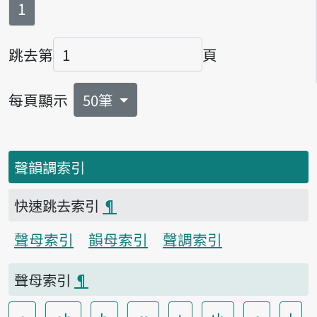
第
頁
1
跳去第
頁
頁碼
每頁顯示
50筆
聲韻調索引
快速跳去索引
¶
聲母索引
韻母索引
聲調索引
聲母索引
¶