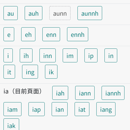
au
auh
aunn
aunnh
e
eh
enn
ennh
i
ih
inn
im
ip
in
it
ing
ik
ia（目前頁面）
iah
iann
iannh
iam
iap
ian
iat
iang
iak