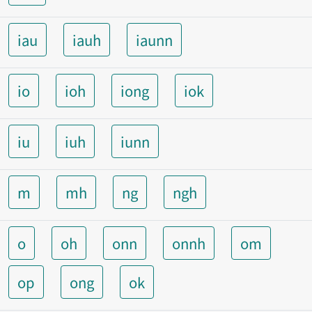
iau
iauh
iaunn
io
ioh
iong
iok
iu
iuh
iunn
m
mh
ng
ngh
o
oh
onn
onnh
om
op
ong
ok