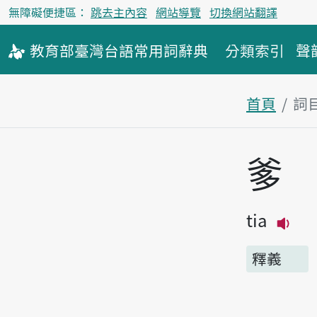
無障礙便捷區：
跳去主內容
網站導覽
切換網站翻譯
教育部
臺灣台語
常用詞
辭典
分類索引
聲
首頁
詞
主內容區
爹
tia
播放
釋義