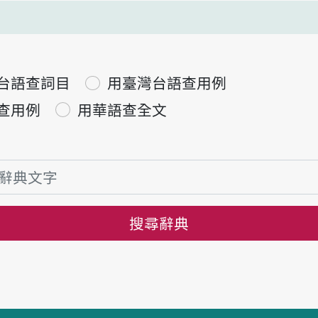
台語查詞目
用臺灣台語查用例
查用例
用華語查全文
搜尋辭典