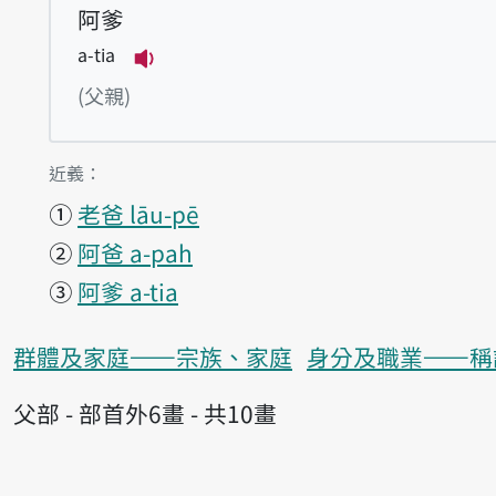
阿爹
a-tia
播放例句a-tia
(父親)
第1項釋義的
近義：
①
老爸 lāu-pē
②
阿爸 a-pah
③
阿爹 a-tia
群體及家庭——宗族、家庭
身分及職業——稱
父部 - 部首外6畫 - 共10畫