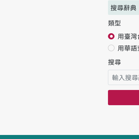
搜尋辭典
類型
用臺灣
用華語
搜尋