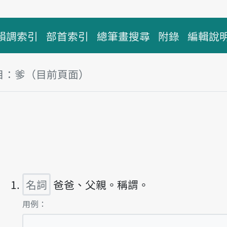
韻調索引
部首索引
總筆畫搜尋
附錄
編輯說
目：爹（目前頁面）
塊
主音讀tia
名詞
爸爸、父親。稱謂。
第1項釋義的
用例：