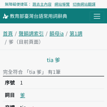
無障礙便捷區：
跳去主內容
網站導覽
切換網站翻譯
教育部
臺灣台語
常用詞
辭典
首頁
聲韻調索引
韻母ia
第1調
爹（目前頁面）
tia 爹
主內容區塊
完全符合 「tia 爹」 有1筆
序號1爹
序號
1
詞目
爹