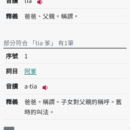
音讀
tia
播放音讀tia
釋義
爸爸、父親。稱謂。
部分符合 「tia 爹」 有1筆
序號1阿爹
序號
1
詞目
阿爹
音讀
a-tia
播放音讀a-tia
釋義
爸爸。稱謂。子女對父親的稱呼。舊
時的叫法。