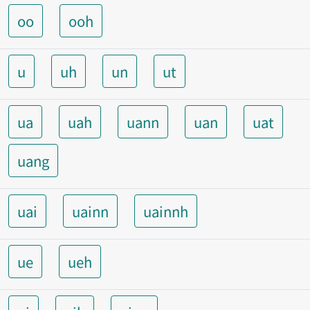
oo
ooh
u
uh
un
ut
ua
uah
uann
uan
uat
uang
uai
uainn
uainnh
ue
ueh