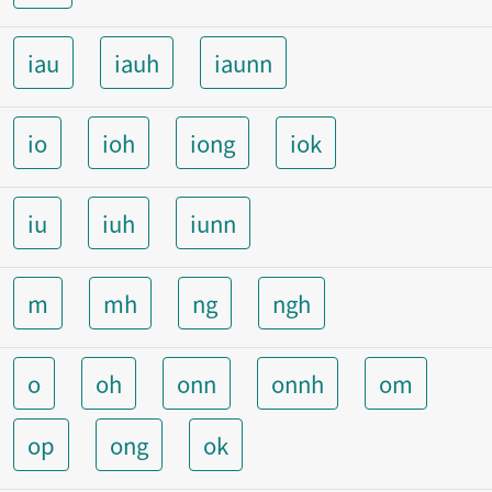
iau
iauh
iaunn
io
ioh
iong
iok
iu
iuh
iunn
m
mh
ng
ngh
o
oh
onn
onnh
om
op
ong
ok