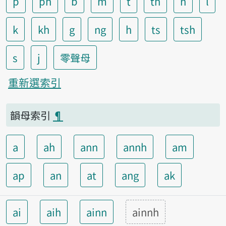
p
ph
b
m
t
th
n
l
k
kh
g
ng
h
ts
tsh
s
j
零聲母
重新選索引
韻母索引
¶
a
ah
ann
annh
am
ap
an
at
ang
ak
ai
aih
ainn
ainnh