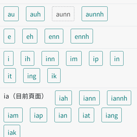
au
auh
aunn
aunnh
e
eh
enn
ennh
i
ih
inn
im
ip
in
it
ing
ik
ia（目前頁面）
iah
iann
iannh
iam
iap
ian
iat
iang
iak