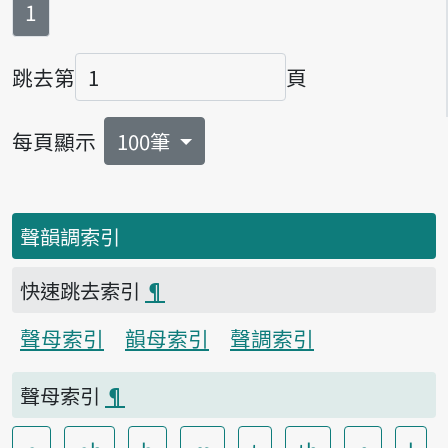
第
頁
1
跳去第
頁
頁碼
每頁顯示
100筆
聲韻調索引
快速跳去索引
¶
聲母索引
韻母索引
聲調索引
聲母索引
¶