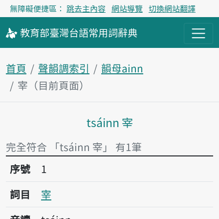
無障礙便捷區：
跳去主內容
網站導覽
切換網站翻譯
教育部
臺灣台語
常用詞
辭典
首頁
聲韻調索引
韻母ainn
宰（目前頁面）
tsáinn 宰
主內容區塊
完全符合 「tsáinn 宰」 有1筆
序號1宰
序號
1
詞目
宰