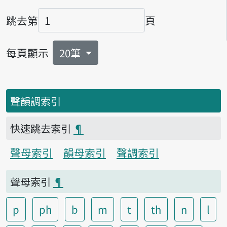
跳去第
頁
頁碼
每頁顯示
20筆
聲韻調索引
快速跳去索引
¶
聲母索引
韻母索引
聲調索引
聲母索引
¶
p
ph
b
m
t
th
n
l