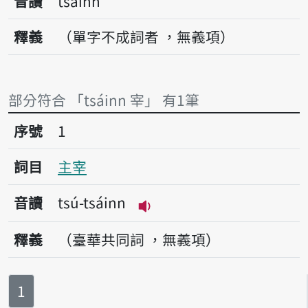
音讀
tsáinn
釋義
（單字不成詞者 ，無義項）
部分符合 「tsáinn 宰」 有1筆
序號1主宰
序號
1
詞目
主宰
音讀
tsú-tsáinn
播放音讀tsú-tsáinn
釋義
（臺華共同詞 ，無義項）
第
頁
1