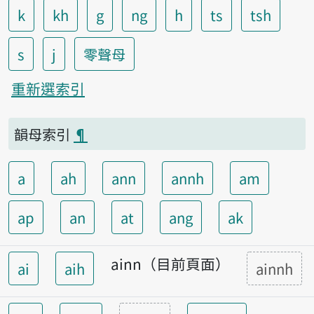
k
kh
g
ng
h
ts
tsh
s
j
零聲母
重新選索引
韻母索引
¶
a
ah
ann
annh
am
ap
an
at
ang
ak
ainn（目前頁面）
ai
aih
ainnh