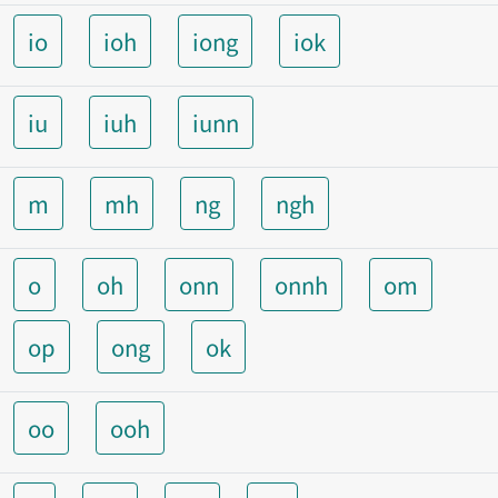
io
ioh
iong
iok
iu
iuh
iunn
m
mh
ng
ngh
o
oh
onn
onnh
om
op
ong
ok
oo
ooh