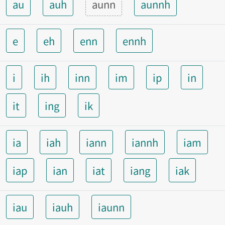
au
auh
aunn
aunnh
e
eh
enn
ennh
i
ih
inn
im
ip
in
it
ing
ik
ia
iah
iann
iannh
iam
iap
ian
iat
iang
iak
iau
iauh
iaunn