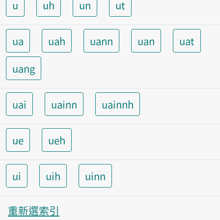
u
uh
un
ut
ua
uah
uann
uan
uat
uang
uai
uainn
uainnh
ue
ueh
ui
uih
uinn
重新選索引