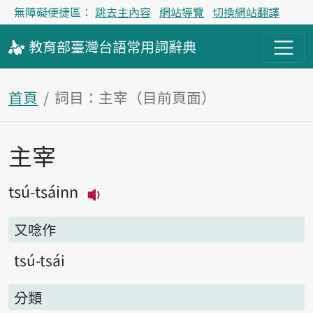
無障礙便捷區：
跳去主內容
網站導覽
切換網站翻譯
教育部
臺灣台語
常用詞
辭典
首頁
詞目：主宰（目前頁面）
主宰
主內容區塊
tsú-tsáinn
播放主音讀tsú-tsáinn
又唸作
tsú-tsái
分類