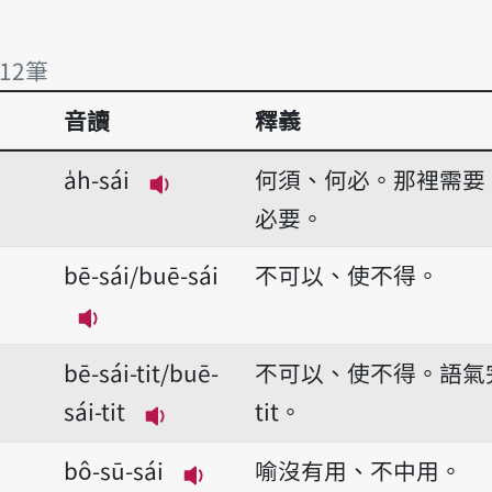
12筆
音讀
釋義
12筆
a̍h-sái
何須、何必。那裡需要
播放音讀a̍h-sái
必要。
bē-sái/buē-sái
不可以、使不得。
播放音讀bē-sái/buē-sái
bē-sái-tit/buē-
不可以、使不得。語氣完結
sái-tit
tit。
播放音讀bē-sái-tit/buē-sái-tit
bô-sū-sái
喻沒有用、不中用。