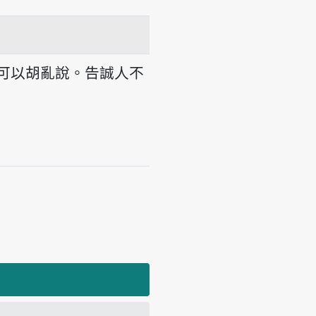
tuē
可以胡亂說。告誠人不
, uē bē-sái lām-sám kóng.