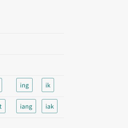
ing
ik
t
iang
iak