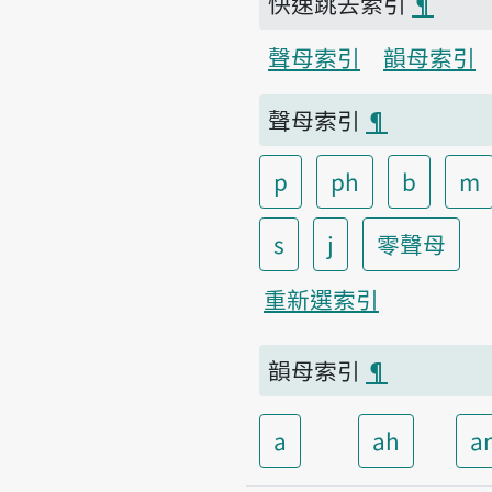
快速跳去索引
¶
聲母索引
韻母索引
聲母索引
¶
p
ph
b
m
s
j
零聲母
重新選索引
韻母索引
¶
a
ah
a