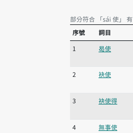
部分符合 「sái 使」 有
序號
詞目
部分符合 「sái 使」 有
1
曷使
2
袂使
3
袂使得
4
無事使