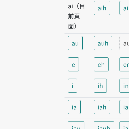
ai（目
aih
a
前頁
面）
au
auh
a
e
eh
e
i
ih
i
ia
iah
i
iau
iauh
i