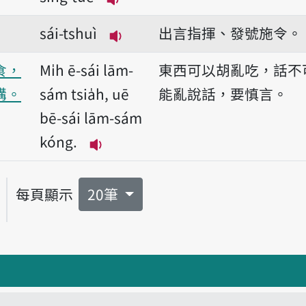
播放音讀sái-sìng-tē/sái-sìng-
sái-tshuì
出言指揮、發號施令。
播放音讀sái-tshuì
食，
Mi̍h ē-sái lām-
東西可以胡亂吃，話不
講。
sám tsia̍h, uē
能亂說話，要慎言。
bē-sái lām-sám
kóng.
播放音讀Mi̍h ē-sái lām-sám tsia̍h
每頁顯示
20筆