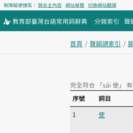
無障礙便捷區：
跳去主內容
網站導覽
切換網站翻譯
教育部
臺灣台語
常用詞
辭典
分類索引
聲
首頁
聲韻調索引
韻
完全符合 「sái 使」 
序號
詞目
完全符合 「sái 使」 
1
使