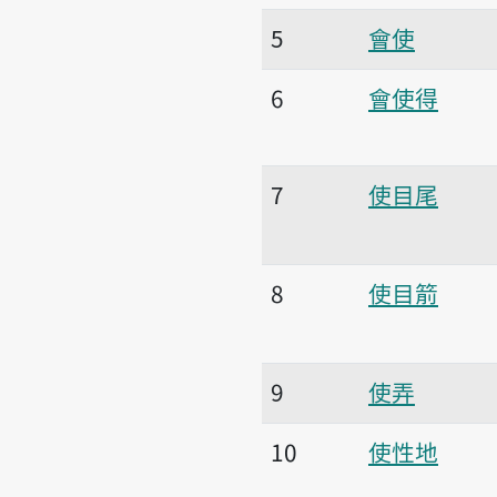
5
會使
6
會使得
7
使目尾
8
使目箭
9
使弄
10
使性地