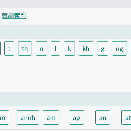
聲調索引
t
th
n
l
k
kh
g
ng
nn
annh
am
ap
an
a