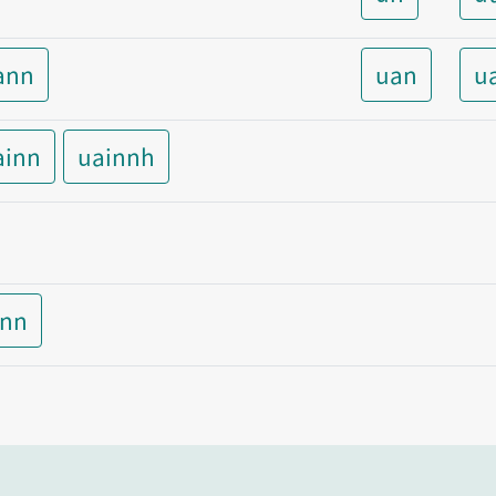
ann
uan
u
ainn
uainnh
inn