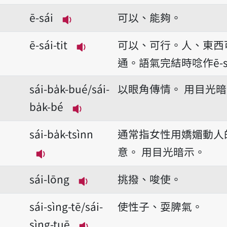
播放音讀bô-sū-sái
ē-sái
可以、能夠。
播放音讀ē-sái
ē-sái-tit
可以、可行。人、東西
播放音讀ē-sái-tit
通。語氣完結時唸作ē-sái
sái-ba̍k-bué/sái-
以眼角傳情。
用目光暗
ba̍k-bé
播放音讀sái-ba̍k-bué/sái-ba̍k-
sái-ba̍k-tsìnn
通常指女性用嬌媚動人
意。
用目光暗示。
播放音讀sái-ba̍k-tsìnn
sái-lōng
挑撥、唆使。
播放音讀sái-lōng
sái-sìng-tē/sái-
使性子、耍脾氣。
sìng-tuē