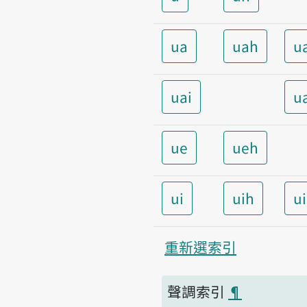
ua
uah
u
uai
u
ue
ueh
ui
uih
u
重新選索引
聲調索引
¶