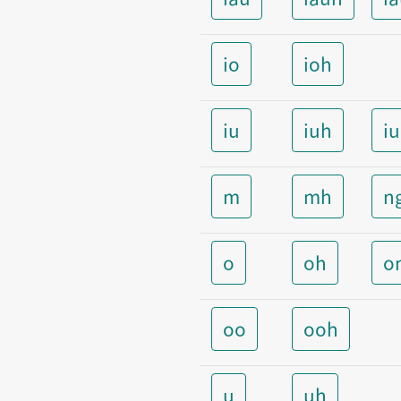
io
ioh
iu
iuh
i
m
mh
n
o
oh
o
oo
ooh
u
uh