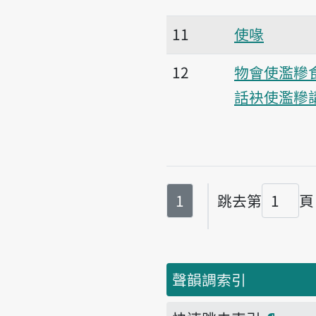
11
使喙
12
物會使濫糝
話袂使濫糝
第
頁
1
跳去第
頁
頁碼
聲韻調索引