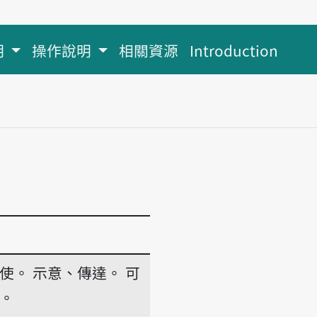
明
操作說明
相關資源
Introduction
使。
示意、傳達。
可
。