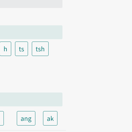
h
ts
tsh
t
ang
ak