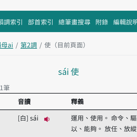
韻調索引
部首索引
總筆畫搜尋
附錄
編輯說
母ai
第2調
使（目前頁面）
主內容區塊
sái 使
有1筆
音讀
釋義
有1筆
白
sái
運用、使用。
命令、驅
播放音讀sái
以、能夠。
放任、放縱