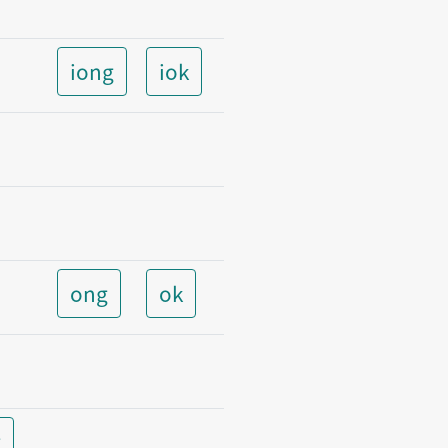
iong
iok
ong
ok
t