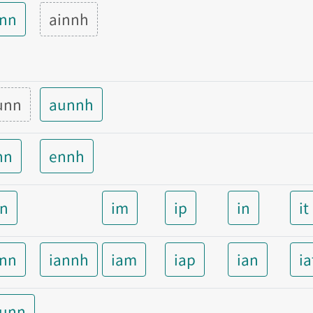
inn
ainnh
unn
aunnh
nn
ennh
nn
im
ip
in
it
ann
iannh
iam
iap
ian
ia
aunn