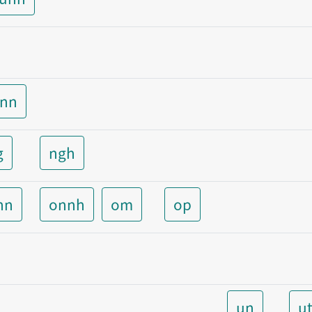
unn
g
ngh
nn
onnh
om
op
un
u