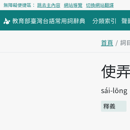
無障礙便捷區：
跳去主內容
網站導覽
切換網站翻譯
教育部
臺灣台語
常用詞
辭典
分類索引
聲
首頁
詞
主內容區
使
sái-lōng
釋義