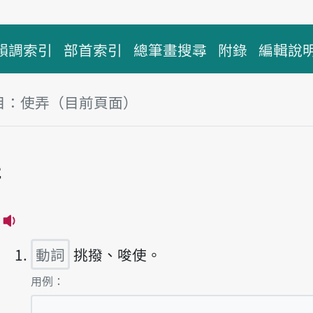
韻調索引
部首索引
總筆畫搜尋
附錄
編輯說
目：使弄（目前頁面）
塊
弄
播放主音讀sái-lōng
動詞
挑撥、唆使。
第1項釋義的
用例：