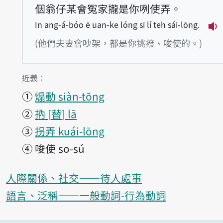
𪜶翁仔某會冤家攏是你咧使弄。
In ang-á-bóo ē uan-ke lóng sī lí teh sái-lōng.
播放
(他們夫妻會吵架，都是你挑撥、唆使的。)
第1項釋義的
近義：
①
煽動 siàn-tōng
②
抐
替
lā
③
拐弄 kuái-lōng
④
唆使 so-sú
人際關係、社交——待人處事
語言、泛稱——一般動詞-行為動詞