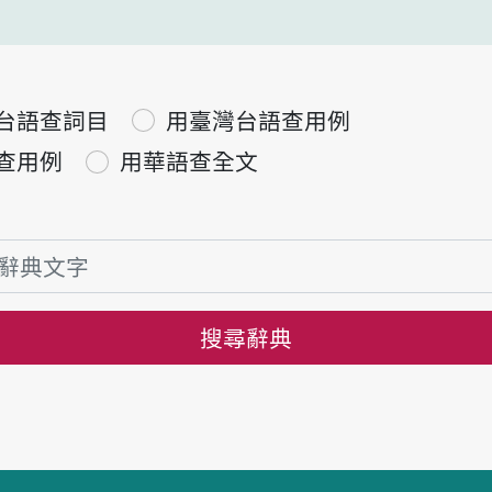
台語查詞目
用臺灣台語查用例
查用例
用華語查全文
搜尋辭典