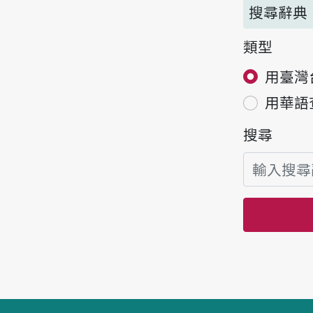
搜尋辭典
類型
用臺灣
用華語
搜尋