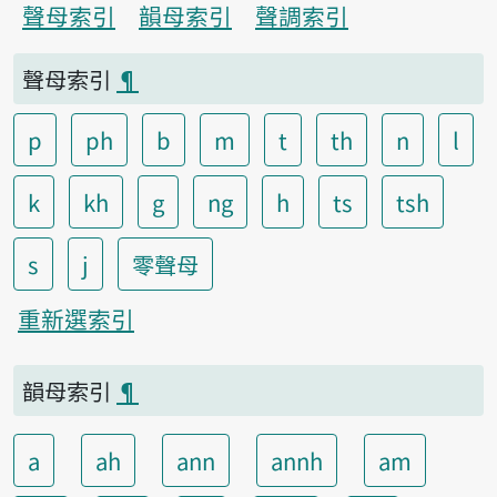
聲母索引
韻母索引
聲調索引
聲母索引
¶
p
ph
b
m
t
th
n
l
k
kh
g
ng
h
ts
tsh
s
j
零聲母
重新選索引
韻母索引
¶
a
ah
ann
annh
am