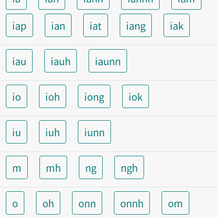
iap
ian
iat
iang
iak
iau
iauh
iaunn
io
ioh
iong
iok
iu
iuh
iunn
m
mh
ng
ngh
o
oh
onn
onnh
om