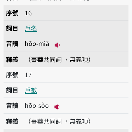
序號16戶名
序號
16
詞目
戶名
音讀
hōo-miâ
播放音讀hōo-miâ
釋義
（臺華共同詞 ，無義項）
序號17戶數
序號
17
詞目
戶數
音讀
hōo-sòo
播放音讀hōo-sòo
釋義
（臺華共同詞 ，無義項）