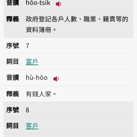
音讀
hōo-tsi̍k
播放音讀hōo-tsi̍k
釋義
政府登記各戶人數、職業、籍貫等的
資料簿冊。
序號7富戶
序號
7
詞目
富戶
音讀
hù-hōo
播放音讀hù-hōo
釋義
有錢人家。
序號8客戶
序號
8
詞目
客戶