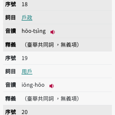
序號18戶政
序號
18
詞目
戶政
音讀
hōo-tsìng
播放音讀hōo-tsìng
釋義
（臺華共同詞 ，無義項）
序號19用戶
序號
19
詞目
用戶
音讀
iōng-hōo
播放音讀iōng-hōo
釋義
（臺華共同詞 ，無義項）
序號20家家戶戶
序號
20