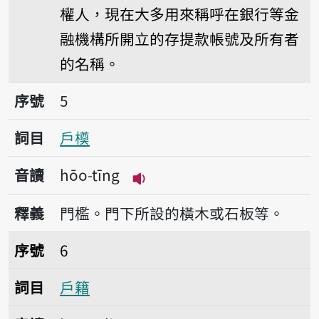
權人，現在大多用來稱呼在銀行等金
融機構所開立的存提款帳號及所有者
的名稱。
序號5戶橂
序號
5
詞目
戶橂
音讀
hōo-tīng
播放音讀hōo-tīng
釋義
門檻。門下所設的橫木或石板等。
序號6戶籍
序號
6
詞目
戶籍