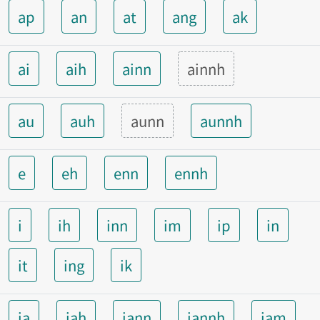
ap
an
at
ang
ak
ai
aih
ainn
ainnh
au
auh
aunn
aunnh
e
eh
enn
ennh
i
ih
inn
im
ip
in
it
ing
ik
ia
iah
iann
iannh
iam