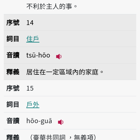
不利於主人的事。
序號14住戶
序號
14
詞目
住戶
音讀
tsū-hōo
播放音讀tsū-hōo
釋義
居住在一定區域內的家庭。
序號15戶外
序號
15
詞目
戶外
音讀
hōo-guā
播放音讀hōo-guā
釋義
（臺華共同詞 ，無義項）