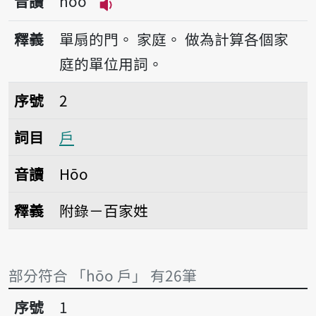
音讀
hōo
播放音讀hōo
釋義
單扇的門。
家庭。
做為計算各個家
庭的單位用詞。
序號2戶
序號
2
詞目
戶
音讀
Hōo
釋義
附錄－百家姓
部分符合 「hōo 戶」 有26筆
序號1戶口
序號
1