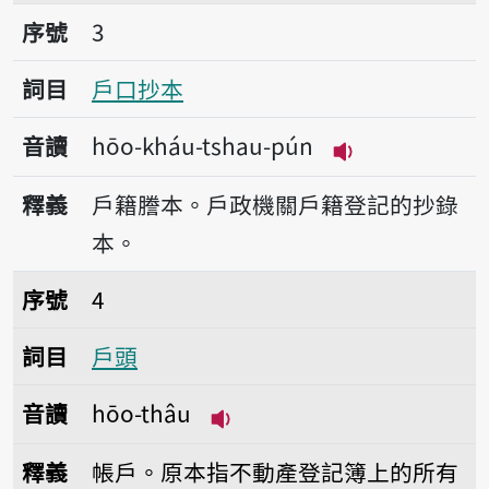
序號3戶口抄本
序號
3
詞目
戶口抄本
音讀
hōo-kháu-tshau-pún
播放音讀hōo-kh
釋義
戶籍謄本。戶政機關戶籍登記的抄錄
本。
序號4戶頭
序號
4
詞目
戶頭
音讀
hōo-thâu
播放音讀hōo-thâu
釋義
帳戶。原本指不動產登記簿上的所有