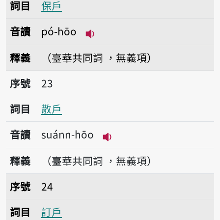
詞目
保戶
音讀
pó-hōo
播放音讀pó-hōo
釋義
（臺華共同詞 ，無義項）
序號23散戶
序號
23
詞目
散戶
音讀
suánn-hōo
播放音讀suánn-hōo
釋義
（臺華共同詞 ，無義項）
序號24訂戶
序號
24
詞目
訂戶