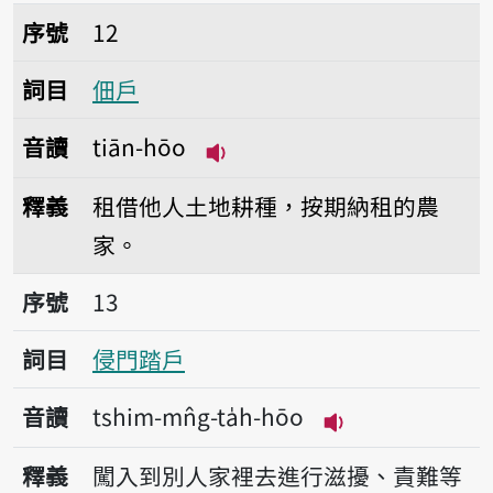
序號12佃戶
序號
12
詞目
佃戶
音讀
tiān-hōo
播放音讀tiān-hōo
釋義
租借他人土地耕種，按期納租的農
家。
序號13侵門踏戶
序號
13
詞目
侵門踏戶
音讀
tshim-mn̂g-ta̍h-hōo
播放音讀tshim-mn
釋義
闖入到別人家裡去進行滋擾、責難等