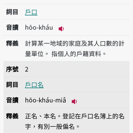
詞目
戶口
音讀
hōo-kháu
播放音讀hōo-kháu
釋義
計算某一地域的家庭及其人口數的計
量單位。
指個人的戶籍資料。
序號2戶口名
序號
2
詞目
戶口名
音讀
hōo-kháu-miâ
播放音讀hōo-kháu-m
釋義
正名、本名。登記在戶口名簿上的名
字，有別一般偏名。