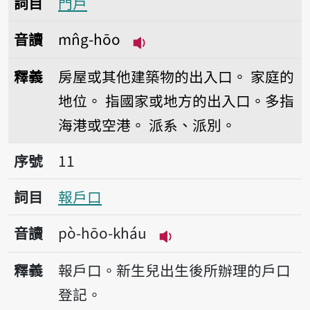
詞目
門戶
音讀
mn̂g-hōo
播放音讀mn̂g-hōo
釋義
房屋或其他建築物的出入口。
家庭的
地位。
指國家或地方的出入口。多指
海港或空港。
派系、派別。
序號11報戶口
序號
11
詞目
報戶口
音讀
pò-hōo-kháu
播放音讀pò-hōo-kháu
釋義
報戶口。新生兒出生後所辦理的戶口
登記。