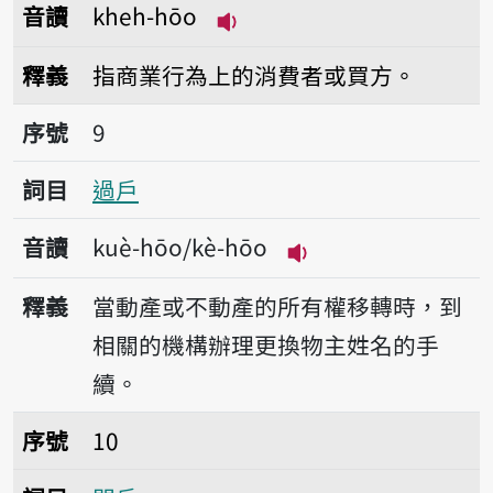
音讀
kheh-hōo
播放音讀kheh-hōo
釋義
指商業行為上的消費者或買方。
序號9過戶
序號
9
詞目
過戶
音讀
kuè-hōo/kè-hōo
播放音讀kuè-hōo/k
釋義
當動產或不動產的所有權移轉時，到
相關的機構辦理更換物主姓名的手
續。
序號10門戶
序號
10