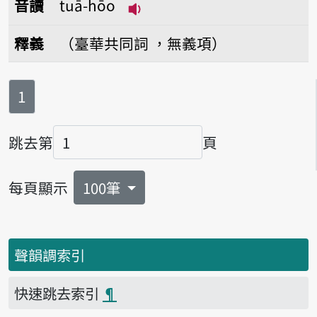
音讀
tuā-hōo
播放音讀tuā-hōo
釋義
（臺華共同詞 ，無義項）
第
頁
1
跳去第
頁
頁碼
每頁顯示
100筆
聲韻調索引
快速跳去索引
¶