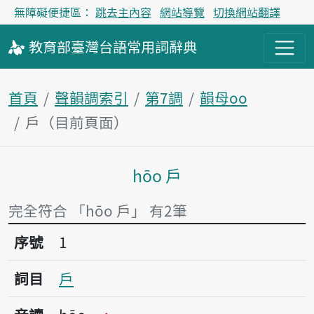
無障礙便捷區：
跳去主內容
網站導覽
切換網站翻譯
教育部
臺灣台語
常用詞
辭典
首頁
聲韻調索引
第7調
韻母oo
戶（目前頁面）
hōo 戶
主內容區塊
完全符合 「hōo 戶」 有2筆
序號1戶
序號
1
詞目
戶