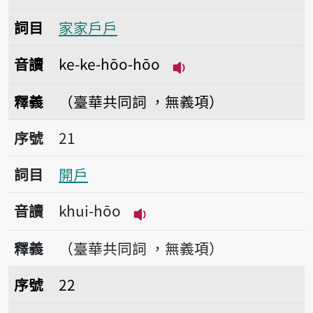
詞目
家家戶戶
音讀
ke-ke-hōo-hōo
播放音讀ke-ke-hōo-h
釋義
（臺華共同詞 ，無義項）
序號21開戶
序號
21
詞目
開戶
音讀
khui-hōo
播放音讀khui-hōo
釋義
（臺華共同詞 ，無義項）
序號22保戶
序號
22