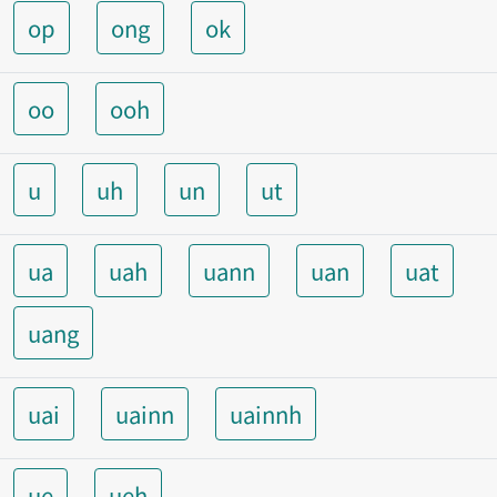
op
ong
ok
oo
ooh
u
uh
un
ut
ua
uah
uann
uan
uat
uang
uai
uainn
uainnh
ue
ueh