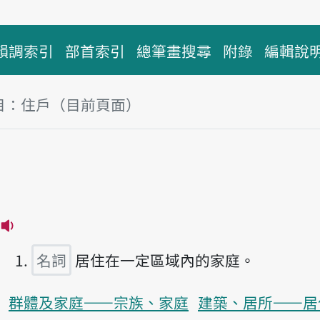
韻調索引
部首索引
總筆畫搜尋
附錄
編輯說
目：住戶（目前頁面）
塊
戶
播放主音讀tsū-hōo
名詞
居住在一定區域內的家庭。
群體及家庭——宗族、家庭
建築、居所——居