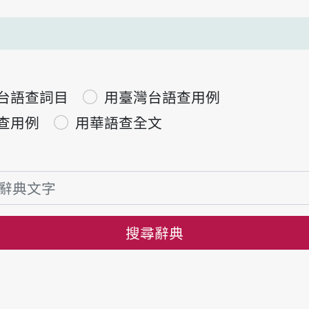
台語查詞目
用臺灣台語查用例
查用例
用華語查全文
搜尋辭典