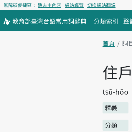
無障礙便捷區：
跳去主內容
網站導覽
切換網站翻譯
教育部
臺灣台語
常用詞
辭典
分類索引
聲
首頁
詞
主內容區
住
tsū-hōo
釋義
分類