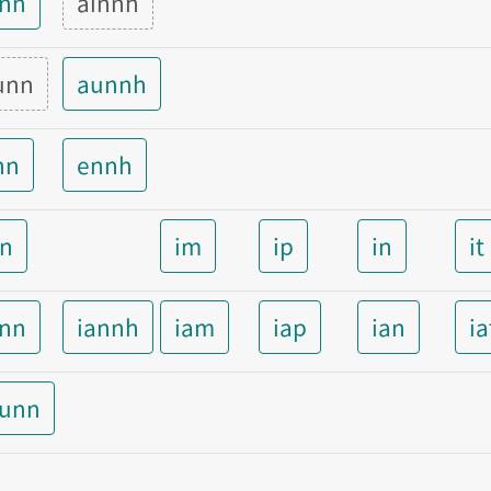
inn
ainnh
unn
aunnh
nn
ennh
nn
im
ip
in
it
ann
iannh
iam
iap
ian
ia
aunn