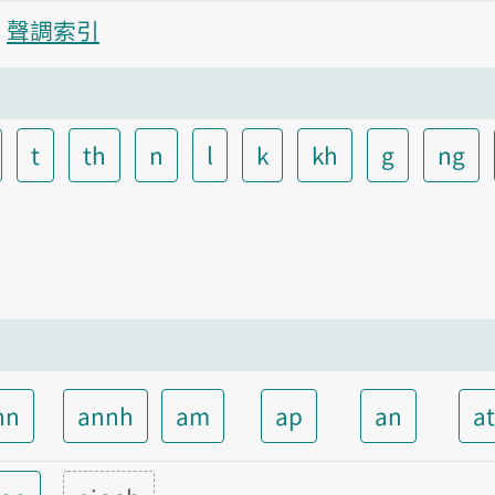
聲調索引
t
th
n
l
k
kh
g
ng
nn
annh
am
ap
an
a