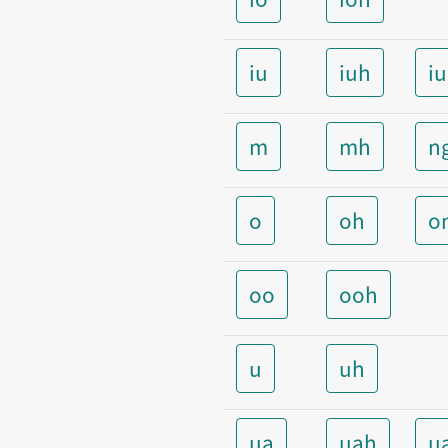
iu
iuh
i
m
mh
n
o
oh
o
oo
ooh
u
uh
ua
uah
u