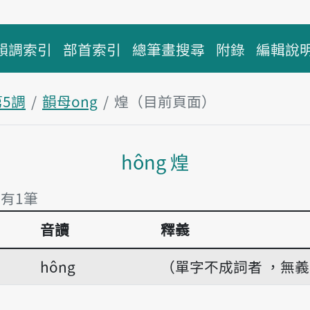
韻調索引
部首索引
總筆畫搜尋
附錄
編輯說
第5調
韻母ong
煌（目前頁面）
主內容區塊
hông 煌
 有1筆
音讀
釋義
 有1筆
hông
（單字不成詞者 ，無