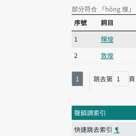
部分符合 「hông 煌」
序號
詞目
部分符合 「hông 煌」
1
輝煌
2
敦煌
第
頁
1
跳去第
頁
頁碼
聲韻調索引
快速跳去索引
¶