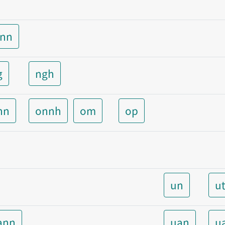
unn
g
ngh
nn
onnh
om
op
un
u
ann
uan
u