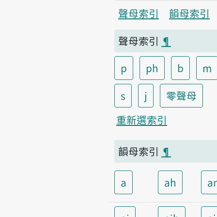
聲母索引
韻母索引
聲母索引
¶
p
ph
b
m
s
j
零聲母
重新選索引
韻母索引
¶
a
ah
a