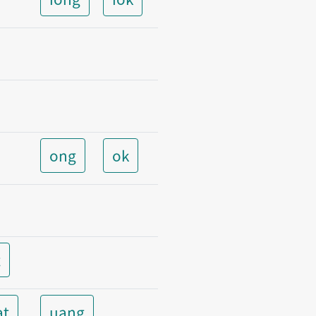
ong
ok
t
at
uang