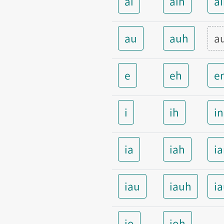
ai
aih
a
au
auh
a
e
eh
e
i
ih
i
ia
iah
i
iau
iauh
i
io
ioh