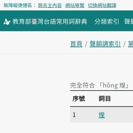
無障礙便捷區：
跳去主內容
網站導覽
切換網站翻譯
教育部
臺灣台語
常用詞
辭典
分類索引
聲
首頁
聲韻調索引
完全符合 「hông 煌」
序號
詞目
完全符合 「hông 煌」
1
煌