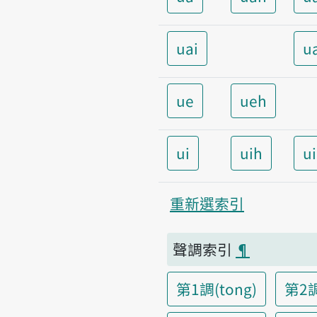
uai
u
ue
ueh
ui
uih
u
重新選索引
聲調索引
¶
第1調(tong)
第2調