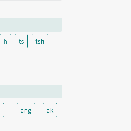
h
ts
tsh
t
ang
ak