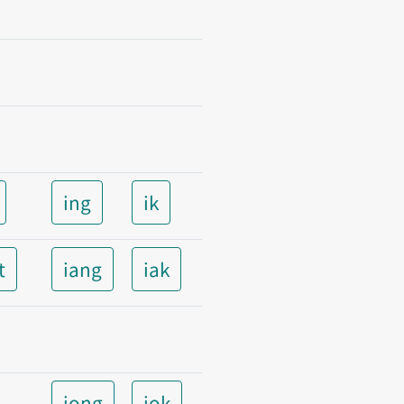
ing
ik
t
iang
iak
iong
iok