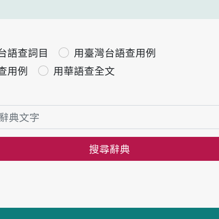
台語查詞目
用臺灣台語查用例
查用例
用華語查全文
搜尋辭典