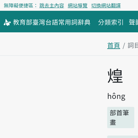
無障礙便捷區：
跳去主內容
網站導覽
切換網站翻譯
教育部
臺灣台語
常用詞
辭典
分類索引
聲
首頁
詞
主內容區
煌
hông
部首筆
畫