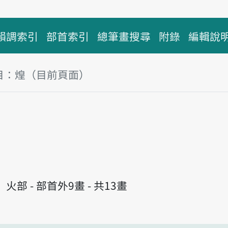
韻調索引
部首索引
總筆畫搜尋
附錄
編輯說
目：煌（目前頁面）
塊
火部 - 部首外9畫 - 共13畫